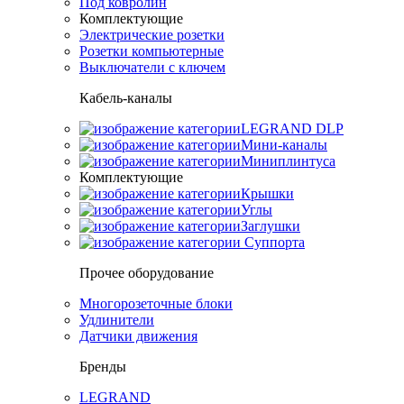
Под ковролин
Комплектующие
Электрические розетки
Розетки компьютерные
Выключатели с ключем
Кабель-каналы
LEGRAND DLP
Мини-каналы
Миниплинтуса
Комплектующие
Крышки
Углы
Заглушки
Суппорта
Прочее оборудование
Многорозеточные блоки
Удлинители
Датчики движения
Бренды
LEGRAND