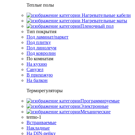
Теплые полы
Нагревательные кабели
Нагревательные маты
Пленочный пол
Тип покрытия
Под ламинат/паркет
Под плитку
Под линолеум
Под ковролин
По комнатам
На кухню
Санузел
В прихожую
На балкон
Терморегуляторы
Программируемые
Электронные
Механические
termo-1
Встраиваемые
Накладные
На DIN-рейку