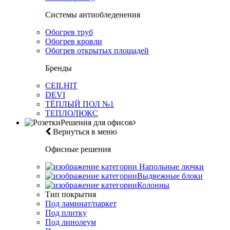
Системы антиобледенения
Обогрев труб
Обогрев кровли
Обогрев открытых площадей
Бренды
CEILHIT
DEVI
ТЁПЛЫЙ ПОЛ №1
ТЕПЛОЛЮКС
Решения для офисов
Вернуться в меню
Офисные решения
Напольные лючки
Выдвежные блоки
Колонны
Тип покрытия
Под ламинат/паркет
Под плитку
Под линолеум