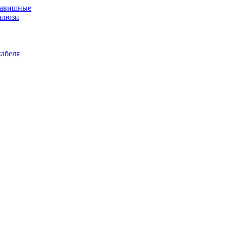
лавишные
алюзи
абеля