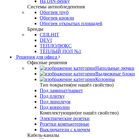
На DIN-рейку
Системы антиобледенения
Обогрев труб
Обогрев кровли
Обогрев открытых площадей
Бренды
CEILHIT
DEVI
ТЕПЛОЛЮКС
ТЁПЛЫЙ ПОЛ №1
Решения для офиса
Офисные решения
Напольные лючки
Выдвежные блоки
Колонны
Тип покрытия(не нашёл свойство)
Под ламинат/паркет
Под плитку
Под линолеум
Под ковролин
Комплектующие(не нашёл свойство)
Электрические розетки
Розетки компьютерные
Выключатели с ключем
Кабель-каналы