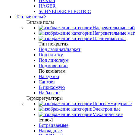
DEKraft
HAGER
SCHNEIDER ELECTRIC
Теплые полы
Теплые полы
Нагревательные каб
Нагревательные ма
Пленочный пол
Тип покрытия
Под ламинат/паркет
Под плитку
Под линолеум
Под ковролин
По комнатам
На кухню
Санузел
В прихожую
На балкон
Терморегуляторы
Программируемые
Электронные
Механические
termo-1
Встраиваемые
Накладные