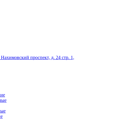
 Нахимовский проспект, д. 24 стр. 1,
кие
ные
ные
ие