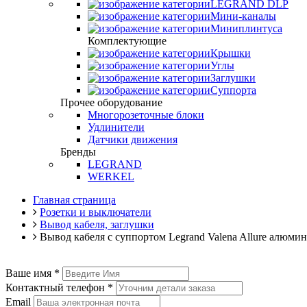
LEGRAND DLP
Мини-каналы
Миниплинтуса
Комплектующие
Крышки
Углы
Заглушки
Суппорта
Прочее оборудование
Многорозеточные блоки
Удлинители
Датчики движения
Бренды
LEGRAND
WERKEL
Главная страница
Розетки и выключатели
Вывод кабеля, заглушки
Вывод кабеля с суппортом Legrand Valena Allure алюми
Ваше имя
*
Контактный телефон
*
Email