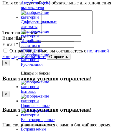
Поля со звездочкой (
*
) обязательные для заполнения
Автоматические
выключатели
Дифференциальные
автоматы
Текст сообщения
*
Ваше имя
*
Устройства
E-mail
*
защитного
отключения
Отправляя данные, вы соглашаетесь с
политикой
конфиденциальности
Отправить
×
Рубильники
Шкафы и боксы
Ваша заявка успешно отправлена!
Бытовые
×
Промышленные
Ваша заявка успешно отправлена!
Влагозащищенные
Тип исполнения
Наш специалист свяжется с вами в ближайшее время.
Встраиваемые