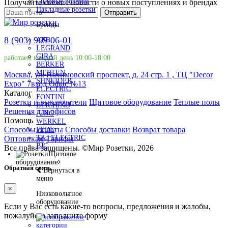
Силовые розетки
Получайте свежие новости о новых поступлениях и брендах
Накладные розетки
Отправить
Бренды
8 (903) 969-06-01
ABB
LEGRAND
GIRA
работаем каждый день 10:00-18:00
BERKER
MERTEN
Москва, ул. Нахимовский проспект, д. 24 стр. 1 , ТЦ "Decor
SHNEIDER
Expo" 7вход Офис №13
ELECTRIC
Каталог
FONTINI
Розетки и выключатели
Щитовое оборудование
Теплые полы
BTICHINO
Решения для офисов
JUNG
Помощь
WERKEL
Способы оплаты
Способы доставки
Возврат товара
FEDE
T&J ELECTRIC
Оптовикам
Тарифы
BJC
Все права защищены.
©
Мир Розетки,
2026
Щитовое
оборудование
Обратная связь
Вернуться в
меню
×
Низковольтное
оборудование
Если у Вас есть какие-то вопросы, предложения и жалобы,
пожалуйста заполните форму