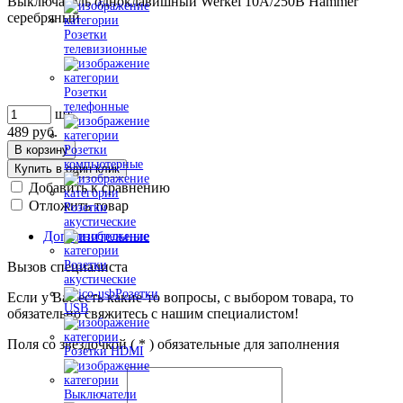
Выключатель одноклавишный Werkel 10A/250В Hammer
серебряный
Розетки
телевизионные
Розетки
телефонные
шт
489
руб.
В корзину
Розетки
компьютерные
Купить в один клик
Добавить к сравнению
Отложить товар
Розетки
акустические
Дополнительные
Розетки
Вызов специалиста
акустические
Розетки
Если у Вас есть какие-то вопросы, с выбором товара, то
USB
обязательно свяжитесь с нашим специалистом!
Поля со звездочкой (
*
) обязательные для заполнения
Розетки HDMI
Выключатели