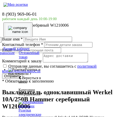
Главная страница
Розетки и выключатели
8 (903) 969-06-01
Выключатели
работаем каждый день 10:00-19:00
Выключатель одноклавишный Werkel 10A/250В
Hammer серебряный W1210006
Ваше имя
*
Контактный телефон
*
Личный кабинет
Email
равнение
Отложенный
товар
Комментарий к заказу
Отправляя данные, вы соглашаетесь с
политикой
Розетки и
конфиденциальности
выключатели
Отправить
Вернуться в
*
Обязательно к заполнению
меню
Категории
Выключатель одноклавишный Werkel
оборудования
10A/250В Hammer серебряный
W1210006
Розетки
электрические