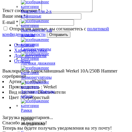
Текст сообщения
*
Выключатели 2-х
Ваше имя
*
клавишные
E-mail
*
Отправляя данные, вы соглашаетесь с
политикой
Выключатели для
конфиденциальности
Отправить
жалюзи
Описание
Светорегуляторы
Характеристики
Доп. материалы
Отзывы
Датчики движения
Выключатель одноклавишный Werkel 10A/250В Hammer
серебряный
Терморегуляторы
Артикул : a052078
Производитель : Werkel
Заглушки/ Выводы
Вид изделия : Выключатели
кабеля
Цвет : Серебристый
Рамки
Загрузка комментариев...
Прочее
Спасибо за подписку!
оборудование
Теперь вы будете получать уведомления на эту почту!