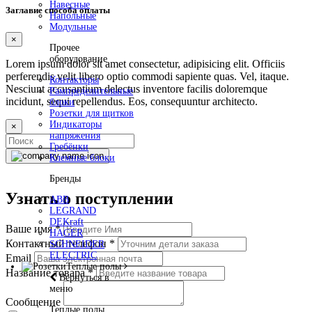
Навесные
Заглавие способа оплаты
Напольные
Модульные
×
Прочее
оборудование
Lorem ipsum dolor sit amet consectetur, adipisicing elit. Officiis
perferendis velit libero optio commodi sapiente quas. Vel, itaque.
Контакторы
Nesciunt accusantium delectus inventore facilis doloremque
Рампределительные
incidunt, sequi repellendus. Eos, consequuntur architecto.
блоки
Розетки для щитков
Индикаторы
×
напряжения
Гребёнки
Клемные блоки
Бренды
Узнать о поступлении
ABB
LEGRAND
DEKraft
Ваше имя
*
HAGER
Контактный телефон
*
SCHNEIDER
ELECTRIC
Email
Теплые полы
Название товара
*
Вернуться в
меню
Сообщение
Теплые полы