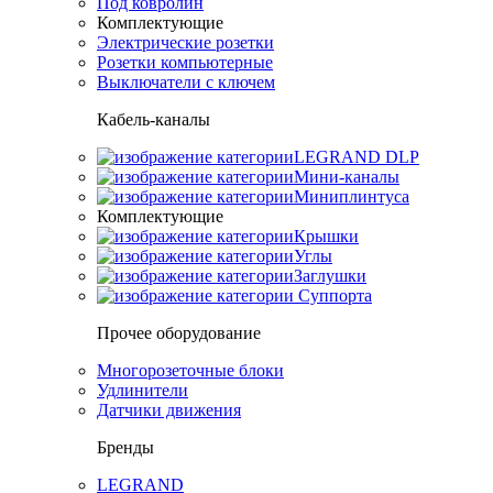
Под ковролин
Комплектующие
Электрические розетки
Розетки компьютерные
Выключатели с ключем
Кабель-каналы
LEGRAND DLP
Мини-каналы
Миниплинтуса
Комплектующие
Крышки
Углы
Заглушки
Суппорта
Прочее оборудование
Многорозеточные блоки
Удлинители
Датчики движения
Бренды
LEGRAND