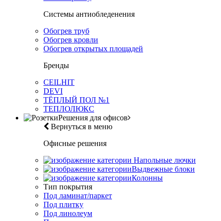
Системы антиобледенения
Обогрев труб
Обогрев кровли
Обогрев открытых площадей
Бренды
CEILHIT
DEVI
ТЁПЛЫЙ ПОЛ №1
ТЕПЛОЛЮКС
Решения для офисов
Вернуться в меню
Офисные решения
Напольные лючки
Выдвежные блоки
Колонны
Тип покрытия
Под ламинат/паркет
Под плитку
Под линолеум