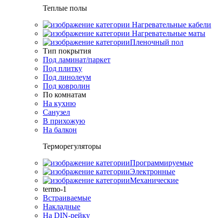
Теплые полы
Нагревательные кабели
Нагревательные маты
Пленочный пол
Тип покрытия
Под ламинат/паркет
Под плитку
Под линолеум
Под ковролин
По комнатам
На кухню
Санузел
В прихожую
На балкон
Терморегуляторы
Программируемые
Электронные
Механические
termo-1
Встраиваемые
Накладные
На DIN-рейку