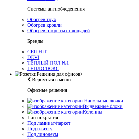
Системы антиобледенения
Обогрев труб
Обогрев кровли
Обогрев открытых площадей
Бренды
CEILHIT
DEVI
ТЁПЛЫЙ ПОЛ №1
ТЕПЛОЛЮКС
Решения для офисов
Вернуться в меню
Офисные решения
Напольные лючки
Выдвежные блоки
Колонны
Тип покрытия
Под ламинат/паркет
Под плитку
Под линолеум