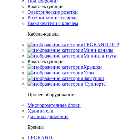
Под ковролин
Комплектующие
Электрические розетки
Розетки компьютерные
Выключатели с ключем
Кабель-каналы
LEGRAND DLP
Мини-каналы
Миниплинтуса
Комплектующие
Крышки
Углы
Заглушки
Суппорта
Прочее оборудование
Многорозеточные блоки
Удлинители
Датчики движения
Бренды
LEGRAND