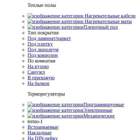
Теплые полы
Нагревательные кабели
Нагревательные маты
Пленочный пол
Тип покрытия
Под ламинат/паркет
Под плитку
Под линолеум
Под ковролин
По комнатам
На кухню
Санузел
В прихожую
На балкон
Терморегуляторы
Программируемые
Электронные
Механические
termo-1
Встраиваемые
Накладные
На DIN-рейку