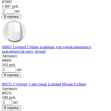
67005
1 897 руб.
шт
В корзину
68001 Legrand Celiane клавиша для одноклавишного
выключателя цвет: белый
Артикул:
68001
162 руб.
шт
В корзину
80251 Суппорт 1-местный Legrand Mosaic/Celiane
Артикул:
80251
189 руб.
шт
В корзину