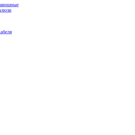
лавишные
алюзи
абеля