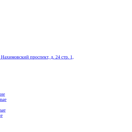
 Нахимовский проспект, д. 24 стр. 1,
кие
ные
ные
ие