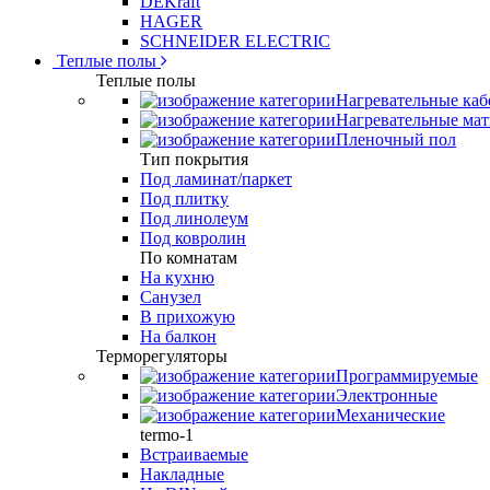
DEKraft
HAGER
SCHNEIDER ELECTRIC
Теплые полы
Теплые полы
Нагревательные каб
Нагревательные ма
Пленочный пол
Тип покрытия
Под ламинат/паркет
Под плитку
Под линолеум
Под ковролин
По комнатам
На кухню
Санузел
В прихожую
На балкон
Терморегуляторы
Программируемые
Электронные
Механические
termo-1
Встраиваемые
Накладные