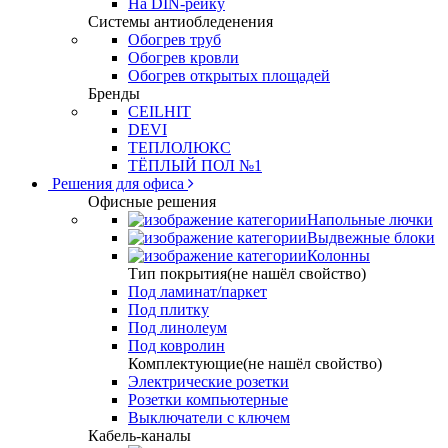
На DIN-рейку
Системы антиобледенения
Обогрев труб
Обогрев кровли
Обогрев открытых площадей
Бренды
CEILHIT
DEVI
ТЕПЛОЛЮКС
ТЁПЛЫЙ ПОЛ №1
Решения для офиса
Офисные решения
Напольные лючки
Выдвежные блоки
Колонны
Тип покрытия(не нашёл свойство)
Под ламинат/паркет
Под плитку
Под линолеум
Под ковролин
Комплектующие(не нашёл свойство)
Электрические розетки
Розетки компьютерные
Выключатели с ключем
Кабель-каналы