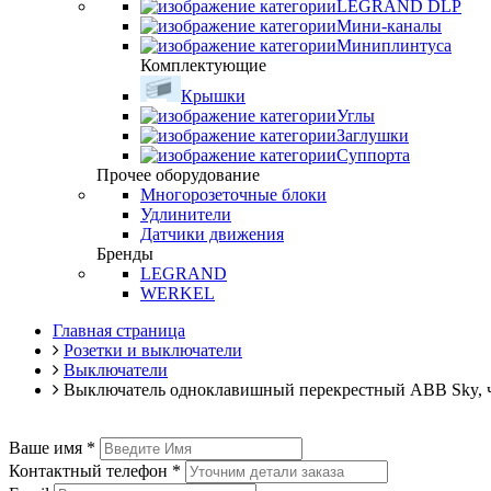
LEGRAND DLP
Мини-каналы
Миниплинтуса
Комплектующие
Крышки
Углы
Заглушки
Суппорта
Прочее оборудование
Многорозеточные блоки
Удлинители
Датчики движения
Бренды
LEGRAND
WERKEL
Главная страница
Розетки и выключатели
Выключатели
Выключатель одноклавишный перекрестный ABB Sky, ч
Ваше имя
*
Контактный телефон
*