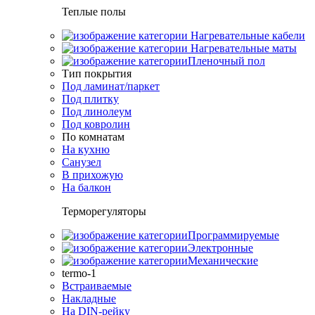
Теплые полы
Нагревательные кабели
Нагревательные маты
Пленочный пол
Тип покрытия
Под ламинат/паркет
Под плитку
Под линолеум
Под ковролин
По комнатам
На кухню
Санузел
В прихожую
На балкон
Терморегуляторы
Программируемые
Электронные
Механические
termo-1
Встраиваемые
Накладные
На DIN-рейку