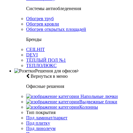
Системы антиобледенения
Обогрев труб
Обогрев кровли
Обогрев открытых площадей
Бренды
CEILHIT
DEVI
ТЁПЛЫЙ ПОЛ №1
ТЕПЛОЛЮКС
Решения для офисов
Вернуться в меню
Офисные решения
Напольные лючки
Выдвежные блоки
Колонны
Тип покрытия
Под ламинат/паркет
Под плитку
Под линолеум