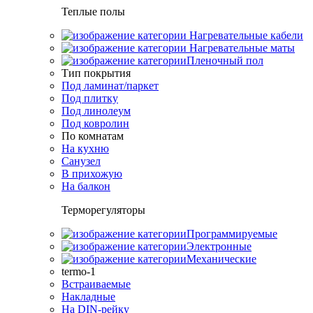
Теплые полы
Нагревательные кабели
Нагревательные маты
Пленочный пол
Тип покрытия
Под ламинат/паркет
Под плитку
Под линолеум
Под ковролин
По комнатам
На кухню
Санузел
В прихожую
На балкон
Терморегуляторы
Программируемые
Электронные
Механические
termo-1
Встраиваемые
Накладные
На DIN-рейку