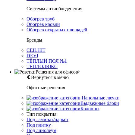
Системы антиобледенения
Обогрев труб
Обогрев кровли
Обогрев открытых площадей
Бренды
CEILHIT
DEVI
ТЁПЛЫЙ ПОЛ №1
ТЕПЛОЛЮКС
Решения для офисов
Вернуться в меню
Офисные решения
Напольные лючки
Выдвежные блоки
Колонны
Тип покрытия
Под ламинат/паркет
Под плитку
Под линолеум