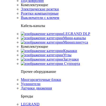
Под ковролин
Комплектующие
Электрические розетки
Розетки компьютерные
Выключатели с ключем
Кабель-каналы
LEGRAND DLP
Мини-каналы
Миниплинтуса
Комплектующие
Крышки
Углы
Заглушки
Суппорта
Прочее оборудование
Многорозеточные блоки
Удлинители
Датчики движения
Бренды
LEGRAND