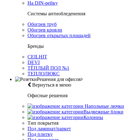
На DIN-рейку
Системы антиобледенения
Обогрев труб
Обогрев кровли
Обогрев открытых площадей
Бренды
CEILHIT
DEVI
ТЁПЛЫЙ ПОЛ №1
ТЕПЛОЛЮКС
Решения для офисов
Вернуться в меню
Офисные решения
Напольные лючки
Выдвежные блоки
Колонны
Тип покрытия
Под ламинат/паркет
Под плитку
Под линолеум