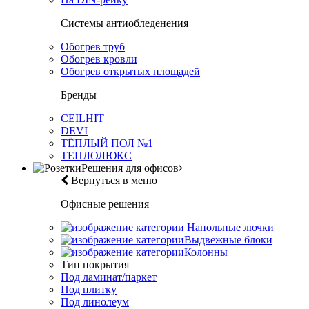
Системы антиобледенения
Обогрев труб
Обогрев кровли
Обогрев открытых площадей
Бренды
CEILHIT
DEVI
ТЁПЛЫЙ ПОЛ №1
ТЕПЛОЛЮКС
Решения для офисов
Вернуться в меню
Офисные решения
Напольные лючки
Выдвежные блоки
Колонны
Тип покрытия
Под ламинат/паркет
Под плитку
Под линолеум