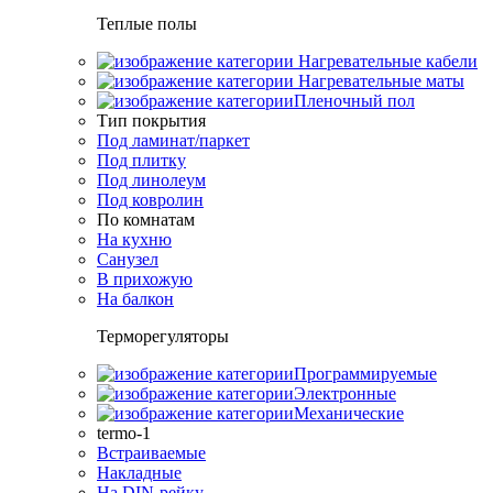
Теплые полы
Нагревательные кабели
Нагревательные маты
Пленочный пол
Тип покрытия
Под ламинат/паркет
Под плитку
Под линолеум
Под ковролин
По комнатам
На кухню
Санузел
В прихожую
На балкон
Терморегуляторы
Программируемые
Электронные
Механические
termo-1
Встраиваемые
Накладные
На DIN-рейку