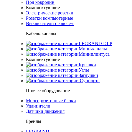
Под ковролин
Комплектующие
Электрические розетки
Розетки компьютерные
Выключатели с ключем
Кабель-каналы
LEGRAND DLP
Мини-каналы
Миниплинтуса
Комплектующие
Крышки
Углы
Заглушки
Суппорта
Прочее оборудование
Многорозеточные блоки
Удлинители
Датчики движения
Бренды
LEGRAND