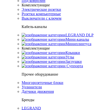
Под ковролин
Комплектующие
Электрические розетки
Розетки компьютерные
Выключатели с ключем
Кабель-каналы
LEGRAND DLP
Мини-каналы
Миниплинтуса
Комплектующие
Крышки
Углы
Заглушки
Суппорта
Прочее оборудование
Многорозеточные блоки
Удлинители
Датчики движения
Бренды
LEGRAND