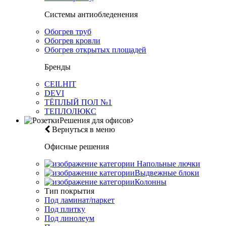
Системы антиобледенения
Обогрев труб
Обогрев кровли
Обогрев открытых площадей
Бренды
CEILHIT
DEVI
ТЁПЛЫЙ ПОЛ №1
ТЕПЛОЛЮКС
Решения для офисов
Вернуться в меню
Офисные решения
Напольные лючки
Выдвежные блоки
Колонны
Тип покрытия
Под ламинат/паркет
Под плитку
Под линолеум