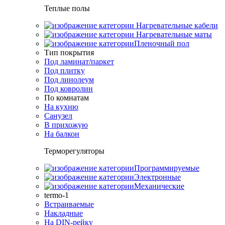
Теплые полы
Нагревательные кабели
Нагревательные маты
Пленочный пол
Тип покрытия
Под ламинат/паркет
Под плитку
Под линолеум
Под ковролин
По комнатам
На кухню
Санузел
В прихожую
На балкон
Терморегуляторы
Программируемые
Электронные
Механические
termo-1
Встраиваемые
Накладные
На DIN-рейку