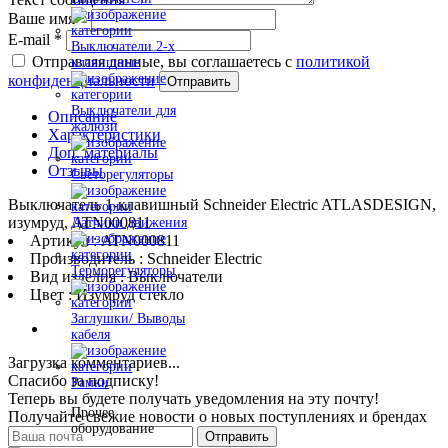
Ваше имя
*
E-mail
*
Выключатели 2-х
Отправляя данные, вы соглашаетесь с
политикой
клавишные
конфиденциальности
Отправить
Выключатели для
Описание
жалюзи
Характеристики
Доп. материалы
Отзывы
Светорегуляторы
Выключатель 1-клавишный Schneider Electric ATLASDESIGN,
изумруд, ATN000811
Датчики движения
Артикул : ATN000811
Производитель : Schneider Electric
Терморегуляторы
Вид изделия : Выключатели
Цвет : Изумруд стекло
Заглушки/ Выводы
кабеля
Загрузка комментариев...
Спасибо за подписку!
Рамки
Теперь вы будете получать уведомления на эту почту!
Прочее
Получайте свежие новости о новых поступлениях и брендах
оборудование
Отправить