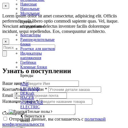
Навесные
×
Напольные
Модульные
Lorem ipsum dolor sit amet consectetur, adipisicing elit. Officiis
perferendis velit libero optio commodi sapiente quas. Vel, itaque.
Прочее
Nesciunt accusantium delectus inventore facilis doloremque
оборудование
incidunt, sequi repellendus. Eos, consequuntur architecto.
Контакторы
Рампределительные
×
блоки
Розетки для щитков
Индикаторы
напряжения
Гребёнки
Клемные блоки
Узнать о поступлении
Бренды
Ваше имя
*
ABB
LEGRAND
Контактный телефон
*
DEKraft
Email
HAGER
Название товара
*
SCHNEIDER
ELECTRIC
Теплые полы
Сообщение
Вернуться в
Отправляя данные, вы соглашаетесь с
политикой
меню
конфиденциальности