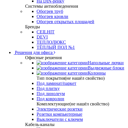
На DIN-рейку
Системы антиобледенения
Обогрев труб
Обогрев кровли
Обогрев открытых площадей
Бренды
CEILHIT
DEVI
ТЕПЛОЛЮКС
ТЁПЛЫЙ ПОЛ №1
Решения для офиса
Офисные решения
Напольные лючки
Выдвежные блоки
Колонны
Тип покрытия(не нашёл свойство)
Под ламинат/паркет
Под плитку
Под линолеум
Под ковролин
Комплектующие(не нашёл свойство)
Электрические розетки
Розетки компьютерные
Выключатели с ключем
Кабель-каналы