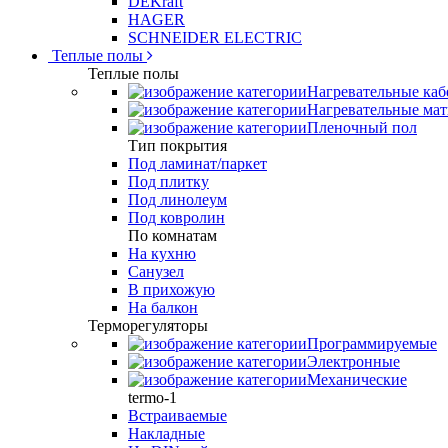
DEKraft
HAGER
SCHNEIDER ELECTRIC
Теплые полы
Теплые полы
Нагревательные каб
Нагревательные ма
Пленочный пол
Тип покрытия
Под ламинат/паркет
Под плитку
Под линолеум
Под ковролин
По комнатам
На кухню
Санузел
В прихожую
На балкон
Терморегуляторы
Программируемые
Электронные
Механические
termo-1
Встраиваемые
Накладные