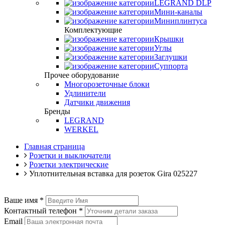
LEGRAND DLP
Мини-каналы
Миниплинтуса
Комплектующие
Крышки
Углы
Заглушки
Суппорта
Прочее оборудование
Многорозеточные блоки
Удлинители
Датчики движения
Бренды
LEGRAND
WERKEL
Главная страница
Розетки и выключатели
Розетки электрические
Уплотнительная вставка для розеток Gira 025227
Ваше имя
*
Контактный телефон
*
Email