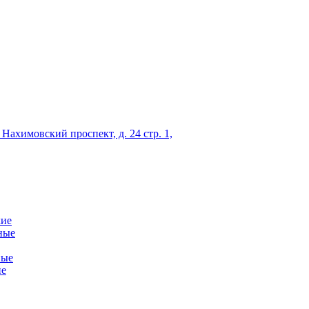
 Нахимовский проспект, д. 24 стр. 1,
кие
ные
ные
ие