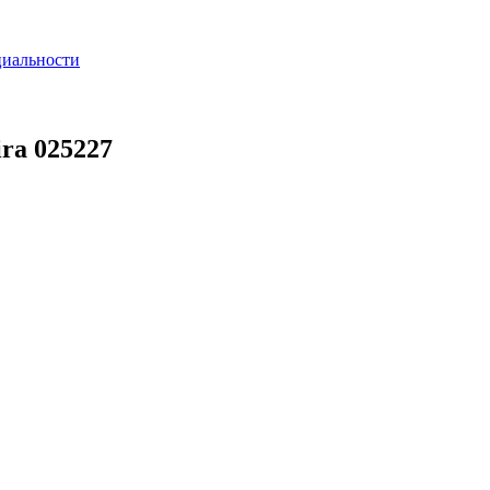
циальности
ra 025227