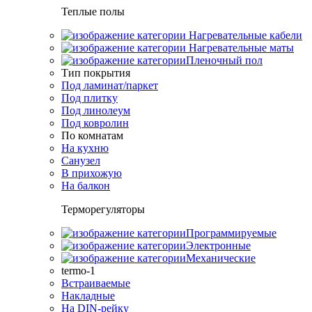
Теплые полы
Нагревательные кабели
Нагревательные маты
Пленочный пол
Тип покрытия
Под ламинат/паркет
Под плитку
Под линолеум
Под ковролин
По комнатам
На кухню
Санузел
В прихожую
На балкон
Терморегуляторы
Программируемые
Электронные
Механические
termo-1
Встраиваемые
Накладные
На DIN-рейку