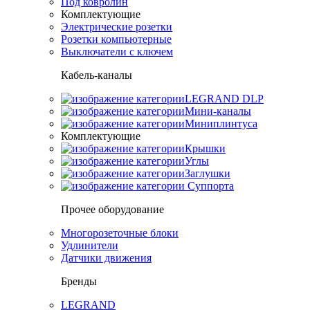
Под ковролин
Комплектующие
Электрические розетки
Розетки компьютерные
Выключатели с ключем
Кабель-каналы
LEGRAND DLP
Мини-каналы
Миниплинтуса
Комплектующие
Крышки
Углы
Заглушки
Суппорта
Прочее оборудование
Многорозеточные блоки
Удлинители
Датчики движения
Бренды
LEGRAND