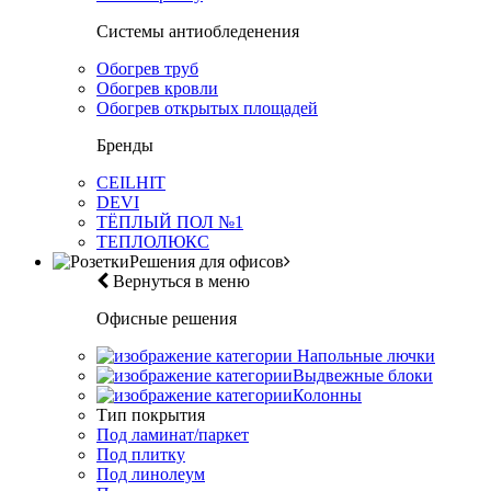
Системы антиобледенения
Обогрев труб
Обогрев кровли
Обогрев открытых площадей
Бренды
CEILHIT
DEVI
ТЁПЛЫЙ ПОЛ №1
ТЕПЛОЛЮКС
Решения для офисов
Вернуться в меню
Офисные решения
Напольные лючки
Выдвежные блоки
Колонны
Тип покрытия
Под ламинат/паркет
Под плитку
Под линолеум