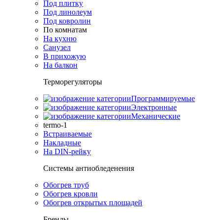
Под плитку
Под линолеум
Под ковролин
По комнатам
На кухню
Санузел
В прихожую
На балкон
Терморегуляторы
Программируемые
Электронные
Механические
termo-1
Встраиваемые
Накладные
На DIN-рейку
Системы антиобледенения
Обогрев труб
Обогрев кровли
Обогрев открытых площадей
Бренды