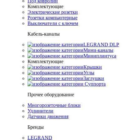
Под ковролин
Комплектующие
Электрические розетки
Розетки компьютерные
Выключатели с ключем
Кабель-каналы
LEGRAND DLP
Мини-каналы
Миниплинтуса
Комплектующие
Крышки
Углы
Заглушки
Суппорта
Прочее оборудование
Многорозеточные блоки
Удлинители
Датчики движения
Бренды
LEGRAND