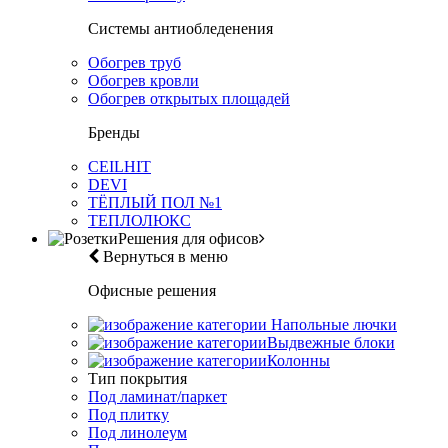
Системы антиобледенения
Обогрев труб
Обогрев кровли
Обогрев открытых площадей
Бренды
CEILHIT
DEVI
ТЁПЛЫЙ ПОЛ №1
ТЕПЛОЛЮКС
Решения для офисов
Вернуться в меню
Офисные решения
Напольные лючки
Выдвежные блоки
Колонны
Тип покрытия
Под ламинат/паркет
Под плитку
Под линолеум