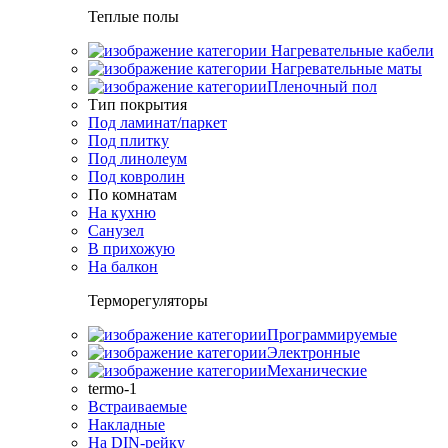
Теплые полы
Нагревательные кабели
Нагревательные маты
Пленочный пол
Тип покрытия
Под ламинат/паркет
Под плитку
Под линолеум
Под ковролин
По комнатам
На кухню
Санузел
В прихожую
На балкон
Терморегуляторы
Программируемые
Электронные
Механические
termo-1
Встраиваемые
Накладные
На DIN-рейку