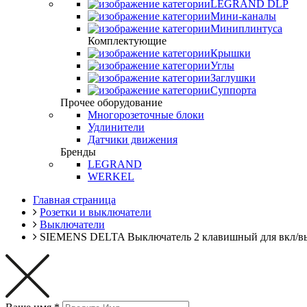
LEGRAND DLP
Мини-каналы
Миниплинтуса
Комплектующие
Крышки
Углы
Заглушки
Суппорта
Прочее оборудование
Многорозеточные блоки
Удлинители
Датчики движения
Бренды
LEGRAND
WERKEL
Главная страница
Розетки и выключатели
Выключатели
SIEMENS DELTA Выключатель 2 клавишный для вкл/вык