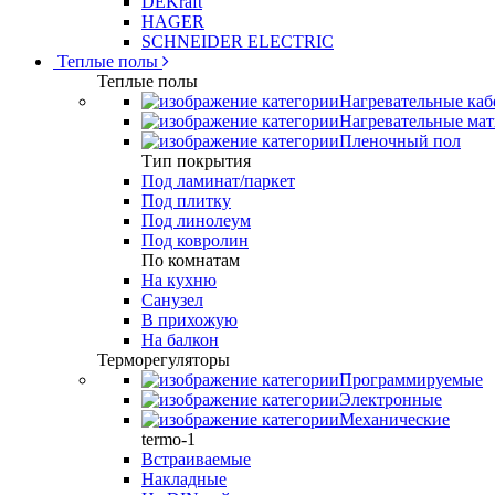
DEKraft
HAGER
SCHNEIDER ELECTRIC
Теплые полы
Теплые полы
Нагревательные каб
Нагревательные ма
Пленочный пол
Тип покрытия
Под ламинат/паркет
Под плитку
Под линолеум
Под ковролин
По комнатам
На кухню
Санузел
В прихожую
На балкон
Терморегуляторы
Программируемые
Электронные
Механические
termo-1
Встраиваемые
Накладные