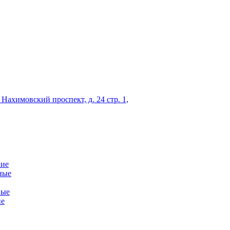
 Нахимовский проспект, д. 24 стр. 1,
кие
ные
ные
ие