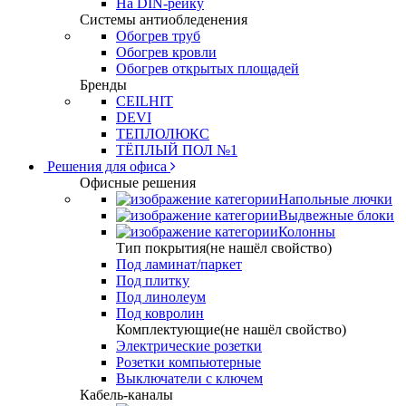
На DIN-рейку
Системы антиобледенения
Обогрев труб
Обогрев кровли
Обогрев открытых площадей
Бренды
CEILHIT
DEVI
ТЕПЛОЛЮКС
ТЁПЛЫЙ ПОЛ №1
Решения для офиса
Офисные решения
Напольные лючки
Выдвежные блоки
Колонны
Тип покрытия(не нашёл свойство)
Под ламинат/паркет
Под плитку
Под линолеум
Под ковролин
Комплектующие(не нашёл свойство)
Электрические розетки
Розетки компьютерные
Выключатели с ключем
Кабель-каналы