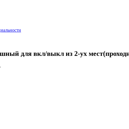
циальности
ый для вкл/выкл из 2-ух мест(проходно
A