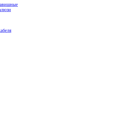
лавишные
алюзи
абеля