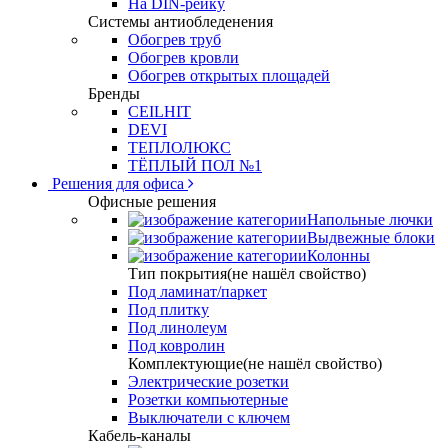
На DIN-рейку
Системы антиобледенения
Обогрев труб
Обогрев кровли
Обогрев открытых площадей
Бренды
CEILHIT
DEVI
ТЕПЛОЛЮКС
ТЁПЛЫЙ ПОЛ №1
Решения для офиса
Офисные решения
Напольные лючки
Выдвежные блоки
Колонны
Тип покрытия(не нашёл свойство)
Под ламинат/паркет
Под плитку
Под линолеум
Под ковролин
Комплектующие(не нашёл свойство)
Электрические розетки
Розетки компьютерные
Выключатели с ключем
Кабель-каналы