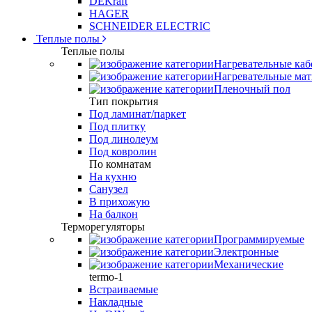
DEKraft
HAGER
SCHNEIDER ELECTRIC
Теплые полы
Теплые полы
Нагревательные каб
Нагревательные ма
Пленочный пол
Тип покрытия
Под ламинат/паркет
Под плитку
Под линолеум
Под ковролин
По комнатам
На кухню
Санузел
В прихожую
На балкон
Терморегуляторы
Программируемые
Электронные
Механические
termo-1
Встраиваемые
Накладные