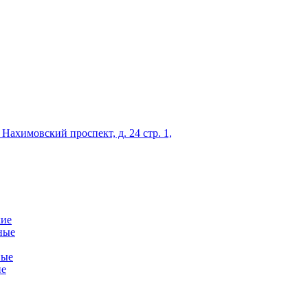
 Нахимовский проспект, д. 24 стр. 1,
кие
ные
ные
ие