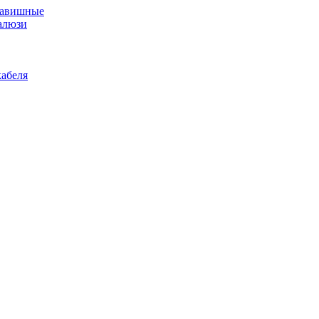
лавишные
алюзи
абеля