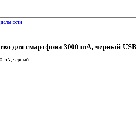
циальности
тво для смартфона 3000 mА, черный US
0 mА, черный