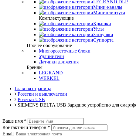
LEGRAND DLP
Мини-каналы
Миниплинтуса
Комплектующие
Крышки
Углы
Заглушки
Суппорта
Прочее оборудование
Многорозеточные блоки
Удлинители
Датчики движения
Бренды
LEGRAND
WERKEL
Главная страница
Розетки и выключатели
Розетки USB
SIEMENS DELTA USB Зарядное устройство для смартф
Ваше имя
*
Контактный телефон
*
Email