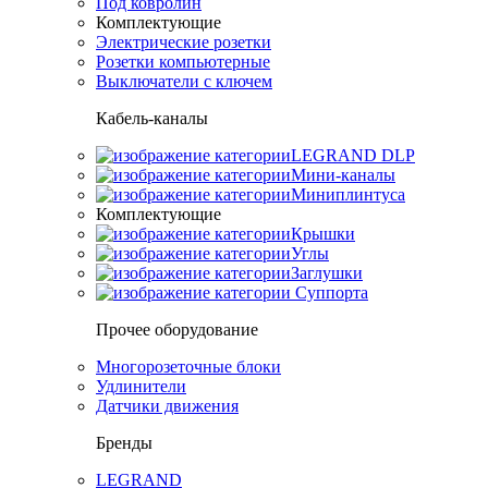
Под ковролин
Комплектующие
Электрические розетки
Розетки компьютерные
Выключатели с ключем
Кабель-каналы
LEGRAND DLP
Мини-каналы
Миниплинтуса
Комплектующие
Крышки
Углы
Заглушки
Суппорта
Прочее оборудование
Многорозеточные блоки
Удлинители
Датчики движения
Бренды
LEGRAND