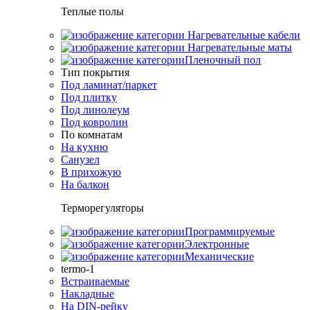
Теплые полы
Нагревательные кабели
Нагревательные маты
Пленочный пол
Тип покрытия
Под ламинат/паркет
Под плитку
Под линолеум
Под ковролин
По комнатам
На кухню
Санузел
В прихожую
На балкон
Терморегуляторы
Программируемые
Электронные
Механические
termo-1
Встраиваемые
Накладные
На DIN-рейку