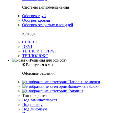
Системы антиобледенения
Обогрев труб
Обогрев кровли
Обогрев открытых площадей
Бренды
CEILHIT
DEVI
ТЁПЛЫЙ ПОЛ №1
ТЕПЛОЛЮКС
Решения для офисов
Вернуться в меню
Офисные решения
Напольные лючки
Выдвежные блоки
Колонны
Тип покрытия
Под ламинат/паркет
Под плитку
Под линолеум