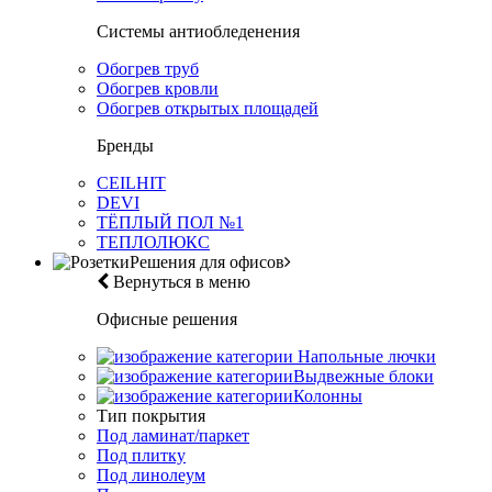
Системы антиобледенения
Обогрев труб
Обогрев кровли
Обогрев открытых площадей
Бренды
CEILHIT
DEVI
ТЁПЛЫЙ ПОЛ №1
ТЕПЛОЛЮКС
Решения для офисов
Вернуться в меню
Офисные решения
Напольные лючки
Выдвежные блоки
Колонны
Тип покрытия
Под ламинат/паркет
Под плитку
Под линолеум