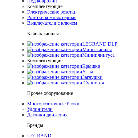
Под ковролин
Комплектующие
Электрические розетки
Розетки компьютерные
Выключатели с ключем
Кабель-каналы
LEGRAND DLP
Мини-каналы
Миниплинтуса
Комплектующие
Крышки
Углы
Заглушки
Суппорта
Прочее оборудование
Многорозеточные блоки
Удлинители
Датчики движения
Бренды
LEGRAND