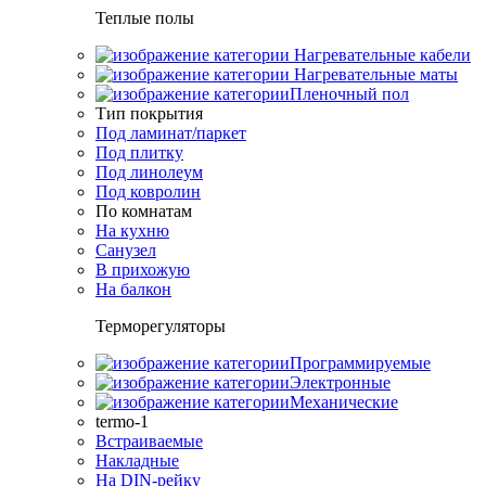
Теплые полы
Нагревательные кабели
Нагревательные маты
Пленочный пол
Тип покрытия
Под ламинат/паркет
Под плитку
Под линолеум
Под ковролин
По комнатам
На кухню
Санузел
В прихожую
На балкон
Терморегуляторы
Программируемые
Электронные
Механические
termo-1
Встраиваемые
Накладные
На DIN-рейку