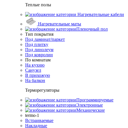
Теплые полы
Нагревательные кабели
Нагревательные маты
Пленочный пол
Тип покрытия
Под ламинат/паркет
Под плитку
Под линолеум
Под ковролин
По комнатам
На кухню
Санузел
В прихожую
На балкон
Терморегуляторы
Программируемые
Электронные
Механические
termo-1
Встраиваемые
Накладные