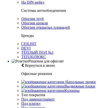
На DIN-рейку
Системы антиобледенения
Обогрев труб
Обогрев кровли
Обогрев открытых площадей
Бренды
CEILHIT
DEVI
ТЁПЛЫЙ ПОЛ №1
ТЕПЛОЛЮКС
Решения для офисов
Вернуться в меню
Офисные решения
Напольные лючки
Выдвежные блоки
Колонны
Тип покрытия
Под ламинат/паркет
Под плитку
Под линолеум