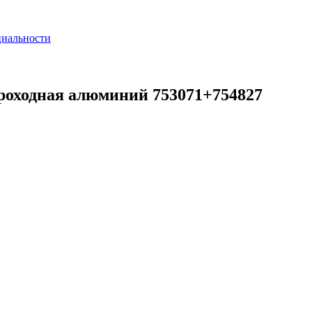
циальности
проходная алюминий 753071+754827