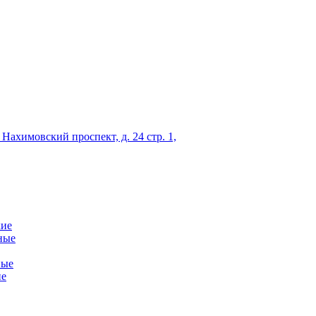
 Нахимовский проспект, д. 24 стр. 1,
кие
ные
ные
ие