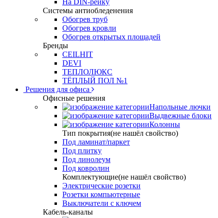
На DIN-рейку
Системы антиобледенения
Обогрев труб
Обогрев кровли
Обогрев открытых площадей
Бренды
CEILHIT
DEVI
ТЕПЛОЛЮКС
ТЁПЛЫЙ ПОЛ №1
Решения для офиса
Офисные решения
Напольные лючки
Выдвежные блоки
Колонны
Тип покрытия(не нашёл свойство)
Под ламинат/паркет
Под плитку
Под линолеум
Под ковролин
Комплектующие(не нашёл свойство)
Электрические розетки
Розетки компьютерные
Выключатели с ключем
Кабель-каналы