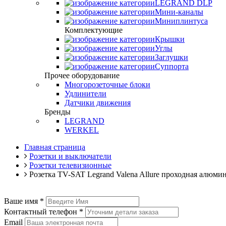
LEGRAND DLP
Мини-каналы
Миниплинтуса
Комплектующие
Крышки
Углы
Заглушки
Суппорта
Прочее оборудование
Многорозеточные блоки
Удлинители
Датчики движения
Бренды
LEGRAND
WERKEL
Главная страница
Розетки и выключатели
Розетки телевизионные
Розетка TV-SAT Legrand Valena Allure проходная алюм
Ваше имя
*
Контактный телефон
*
Email