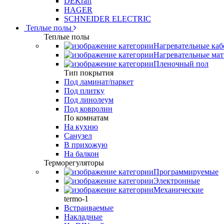
DEKraft
HAGER
SCHNEIDER ELECTRIC
Теплые полы
Теплые полы
Нагревательные каб
Нагревательные ма
Пленочный пол
Тип покрытия
Под ламинат/паркет
Под плитку
Под линолеум
Под ковролин
По комнатам
На кухню
Санузел
В прихожую
На балкон
Терморегуляторы
Программируемые
Электронные
Механические
termo-1
Встраиваемые
Накладные