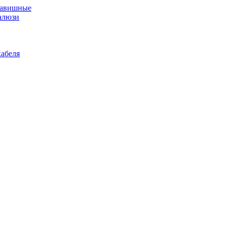
лавишные
алюзи
абеля