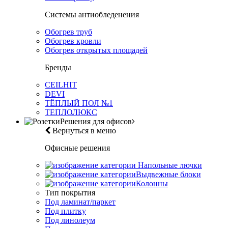
Системы антиобледенения
Обогрев труб
Обогрев кровли
Обогрев открытых площадей
Бренды
CEILHIT
DEVI
ТЁПЛЫЙ ПОЛ №1
ТЕПЛОЛЮКС
Решения для офисов
Вернуться в меню
Офисные решения
Напольные лючки
Выдвежные блоки
Колонны
Тип покрытия
Под ламинат/паркет
Под плитку
Под линолеум