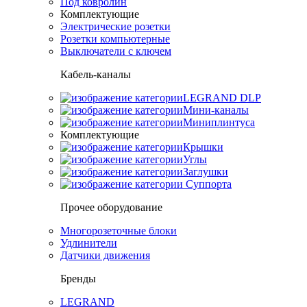
Под ковролин
Комплектующие
Электрические розетки
Розетки компьютерные
Выключатели с ключем
Кабель-каналы
LEGRAND DLP
Мини-каналы
Миниплинтуса
Комплектующие
Крышки
Углы
Заглушки
Суппорта
Прочее оборудование
Многорозеточные блоки
Удлинители
Датчики движения
Бренды
LEGRAND