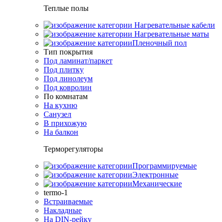
Теплые полы
Нагревательные кабели
Нагревательные маты
Пленочный пол
Тип покрытия
Под ламинат/паркет
Под плитку
Под линолеум
Под ковролин
По комнатам
На кухню
Санузел
В прихожую
На балкон
Терморегуляторы
Программируемые
Электронные
Механические
termo-1
Встраиваемые
Накладные
На DIN-рейку