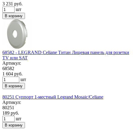
3 231 руб.
шт
В корзину
68582 - LEGRAND Celiane Титан Лицевая панель для розетки
TV или SAT
Артикул:
68582
1 604 руб.
шт
В корзину
80251 Суппорт 1-местный Legrand Mosaic/Celiane
Артикул:
80251
189 руб.
шт
В корзину