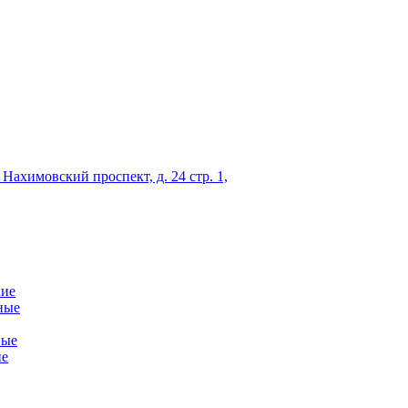
 Нахимовский проспект, д. 24 стр. 1,
кие
ные
ные
ие