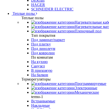
DEKraft
HAGER
SCHNEIDER ELECTRIC
Теплые полы
Теплые полы
Нагревательные каб
Нагревательные ма
Пленочный пол
Тип покрытия
Под ламинат/паркет
Под плитку
Под линолеум
Под ковролин
По комнатам
На кухню
Санузел
В прихожую
На балкон
Терморегуляторы
Программируемые
Электронные
Механические
termo-1
Встраиваемые
Накладные