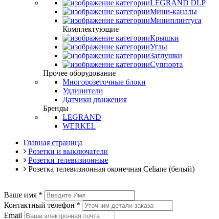
LEGRAND DLP
Мини-каналы
Миниплинтуса
Комплектующие
Крышки
Углы
Заглушки
Суппорта
Прочее оборудование
Многорозеточные блоки
Удлинители
Датчики движения
Бренды
LEGRAND
WERKEL
Главная страница
Розетки и выключатели
Розетки телевизионные
Розетка телевизионная оконечная Celiane (белый)
Ваше имя
*
Контактный телефон
*
Email