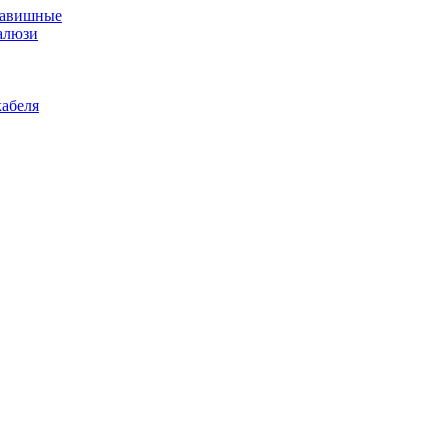
лавишные
алюзи
абеля