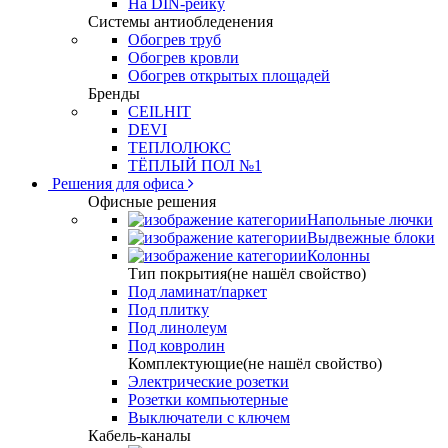
На DIN-рейку
Системы антиобледенения
Обогрев труб
Обогрев кровли
Обогрев открытых площадей
Бренды
CEILHIT
DEVI
ТЕПЛОЛЮКС
ТЁПЛЫЙ ПОЛ №1
Решения для офиса
Офисные решения
Напольные лючки
Выдвежные блоки
Колонны
Тип покрытия(не нашёл свойство)
Под ламинат/паркет
Под плитку
Под линолеум
Под ковролин
Комплектующие(не нашёл свойство)
Электрические розетки
Розетки компьютерные
Выключатели с ключем
Кабель-каналы