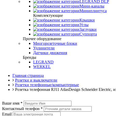
LEGRAND DLP
Мини-каналы
Миниплинтуса
Комплектующие
Крышки
Углы
Заглушки
Суппорта
Прочее оборудование
Многорозеточные блоки
Удлинители
Датчики движения
Бренды
LEGRAND
WERKEL
Главная страница
Розетки и выключатели
Розетки телефонные/компьютерные
Розетка телефонная RJ11 AtlasDesign Schneider Electric
Ваше имя
*
Контактный телефон
*
Email