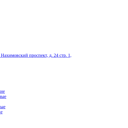
 Нахимовский проспект, д. 24 стр. 1,
кие
ные
ные
ие