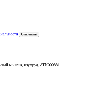
циальности
Отправить
рытый монтаж, изумруд, ATN000881