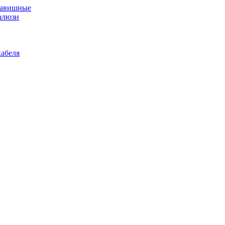
лавишные
алюзи
абеля