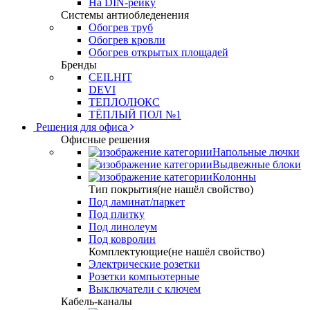
На DIN-рейку
Системы антиобледенения
Обогрев труб
Обогрев кровли
Обогрев открытых площадей
Бренды
CEILHIT
DEVI
ТЕПЛОЛЮКС
ТЁПЛЫЙ ПОЛ №1
Решения для офиса
Офисные решения
Напольные лючки
Выдвежные блоки
Колонны
Тип покрытия(не нашёл свойство)
Под ламинат/паркет
Под плитку
Под линолеум
Под ковролин
Комплектующие(не нашёл свойство)
Электрические розетки
Розетки компьютерные
Выключатели с ключем
Кабель-каналы