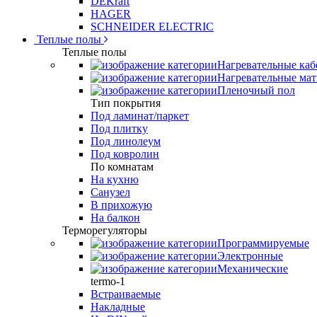
DEKraft
HAGER
SCHNEIDER ELECTRIC
Теплые полы
Теплые полы
Нагревательные каб
Нагревательные ма
Пленочный пол
Тип покрытия
Под ламинат/паркет
Под плитку
Под линолеум
Под ковролин
По комнатам
На кухню
Санузел
В прихожую
На балкон
Терморегуляторы
Программируемые
Электронные
Механические
termo-1
Встраиваемые
Накладные