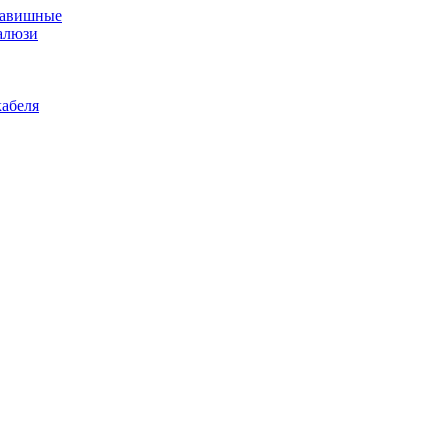
лавишные
алюзи
абеля