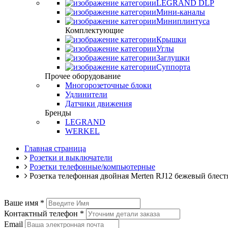
LEGRAND DLP
Мини-каналы
Миниплинтуса
Комплектующие
Крышки
Углы
Заглушки
Суппорта
Прочее оборудование
Многорозеточные блоки
Удлинители
Датчики движения
Бренды
LEGRAND
WERKEL
Главная страница
Розетки и выключатели
Розетки телефонные/компьютерные
Розетка телефонная двойная Merten RJ12 бежевый б
Ваше имя
*
Контактный телефон
*
Email