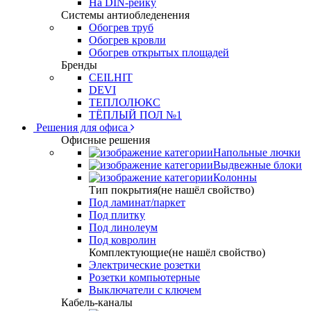
На DIN-рейку
Системы антиобледенения
Обогрев труб
Обогрев кровли
Обогрев открытых площадей
Бренды
CEILHIT
DEVI
ТЕПЛОЛЮКС
ТЁПЛЫЙ ПОЛ №1
Решения для офиса
Офисные решения
Напольные лючки
Выдвежные блоки
Колонны
Тип покрытия(не нашёл свойство)
Под ламинат/паркет
Под плитку
Под линолеум
Под ковролин
Комплектующие(не нашёл свойство)
Электрические розетки
Розетки компьютерные
Выключатели с ключем
Кабель-каналы