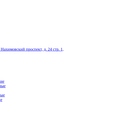
 Нахимовский проспект, д. 24 стр. 1,
кие
ные
ные
ие