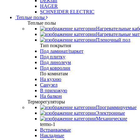
DEKraft
HAGER
SCHNEIDER ELECTRIC
Теплые полы
Теплые полы
Нагревательные каб
Нагревательные ма
Пленочный пол
Тип покрытия
Под ламинат/паркет
Под плитку
Под линолеум
Под ковролин
По комнатам
На кухню
Санузел
В прихожую
На балкон
Терморегуляторы
Программируемые
Электронные
Механические
termo-1
Встраиваемые
Накладные