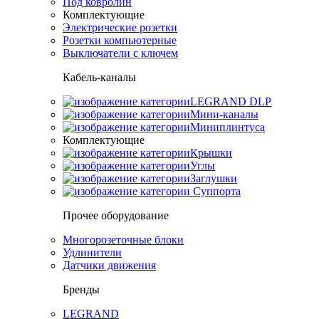
Под ковролин
Комплектующие
Электрические розетки
Розетки компьютерные
Выключатели с ключем
Кабель-каналы
LEGRAND DLP
Мини-каналы
Миниплинтуса
Комплектующие
Крышки
Углы
Заглушки
Суппорта
Прочее оборудование
Многорозеточные блоки
Удлинители
Датчики движения
Бренды
LEGRAND