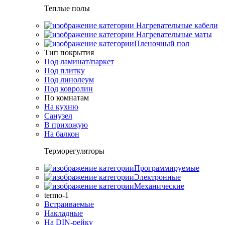
Теплые полы
Нагревательные кабели
Нагревательные маты
Пленочный пол
Тип покрытия
Под ламинат/паркет
Под плитку
Под линолеум
Под ковролин
По комнатам
На кухню
Санузел
В прихожую
На балкон
Терморегуляторы
Программируемые
Электронные
Механические
termo-1
Встраиваемые
Накладные
На DIN-рейку