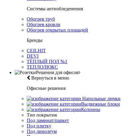
Системы антиобледенения
Обогрев труб
Обогрев кровли
Обогрев открытых площадей
Бренды
CEILHIT
DEVI
ТЁПЛЫЙ ПОЛ №1
ТЕПЛОЛЮКС
Решения для офисов
Вернуться в меню
Офисные решения
Напольные лючки
Выдвежные блоки
Колонны
Тип покрытия
Под ламинат/паркет
Под плитку
Под линолеум