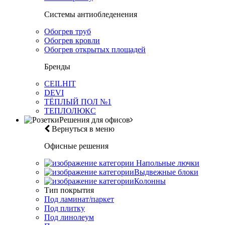
Системы антиобледенения
Обогрев труб
Обогрев кровли
Обогрев открытых площадей
Бренды
CEILHIT
DEVI
ТЁПЛЫЙ ПОЛ №1
ТЕПЛОЛЮКС
Решения для офисов
Вернуться в меню
Офисные решения
Напольные лючки
Выдвежные блоки
Колонны
Тип покрытия
Под ламинат/паркет
Под плитку
Под линолеум