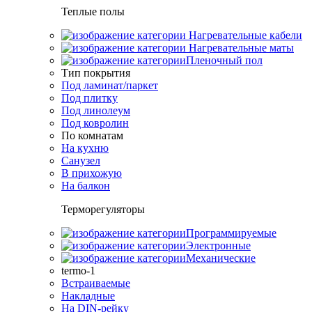
Теплые полы
Нагревательные кабели
Нагревательные маты
Пленочный пол
Тип покрытия
Под ламинат/паркет
Под плитку
Под линолеум
Под ковролин
По комнатам
На кухню
Санузел
В прихожую
На балкон
Терморегуляторы
Программируемые
Электронные
Механические
termo-1
Встраиваемые
Накладные
На DIN-рейку