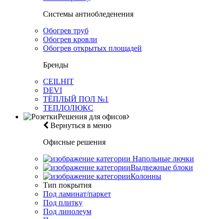
Системы антиобледенения
Обогрев труб
Обогрев кровли
Обогрев открытых площадей
Бренды
CEILHIT
DEVI
ТЁПЛЫЙ ПОЛ №1
ТЕПЛОЛЮКС
Решения для офисов
Вернуться в меню
Офисные решения
Напольные лючки
Выдвежные блоки
Колонны
Тип покрытия
Под ламинат/паркет
Под плитку
Под линолеум