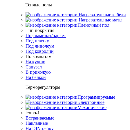
Теплые полы
Нагревательные кабели
Нагревательные маты
Пленочный пол
Тип покрытия
Под ламинат/паркет
Под плитку
Под линолеум
Под ковролин
По комнатам
На кухню
Санузел
В прихожую
На балкон
Терморегуляторы
Программируемые
Электронные
Механические
termo-1
Встраиваемые
Накладные
На DIN-рейку