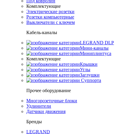
Под ковролин
Комплектующие
Электрические розетки
Розетки компьютерные
Выключатели с ключем
Кабель-каналы
LEGRAND DLP
Мини-каналы
Миниплинтуса
Комплектующие
Крышки
Углы
Заглушки
Суппорта
Прочее оборудование
Многорозеточные блоки
Удлинители
Датчики движения
Бренды
LEGRAND