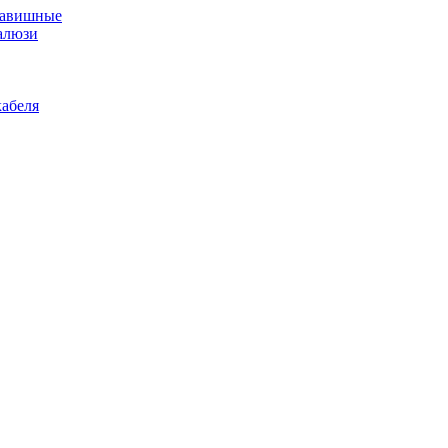
лавишные
алюзи
абеля