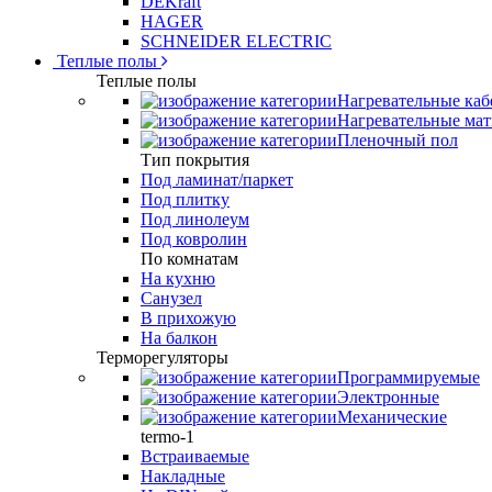
DEKraft
HAGER
SCHNEIDER ELECTRIC
Теплые полы
Теплые полы
Нагревательные каб
Нагревательные ма
Пленочный пол
Тип покрытия
Под ламинат/паркет
Под плитку
Под линолеум
Под ковролин
По комнатам
На кухню
Санузел
В прихожую
На балкон
Терморегуляторы
Программируемые
Электронные
Механические
termo-1
Встраиваемые
Накладные