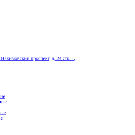
 Нахимовский проспект, д. 24 стр. 1,
кие
ные
ные
ие