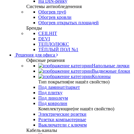
На DIN-рейку
Системы антиобледенения
Обогрев труб
Обогрев кровли
Обогрев открытых площадей
Бренды
CEILHIT
DEVI
ТЕПЛОЛЮКС
ТЁПЛЫЙ ПОЛ №1
Решения для офиса
Офисные решения
Напольные лючки
Выдвежные блоки
Колонны
Тип покрытия(не нашёл свойство)
Под ламинат/паркет
Под плитку
Под линолеум
Под ковролин
Комплектующие(не нашёл свойство)
Электрические розетки
Розетки компьютерные
Выключатели с ключем
Кабель-каналы