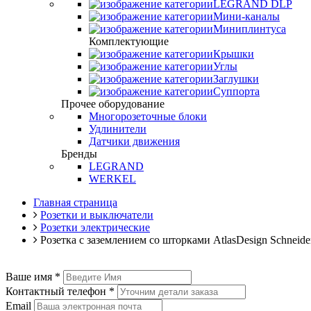
LEGRAND DLP
Мини-каналы
Миниплинтуса
Комплектующие
Крышки
Углы
Заглушки
Суппорта
Прочее оборудование
Многорозеточные блоки
Удлинители
Датчики движения
Бренды
LEGRAND
WERKEL
Главная страница
Розетки и выключатели
Розетки электрические
Розетка с заземлением со шторками AtlasDesign Schneide
Ваше имя
*
Контактный телефон
*
Email