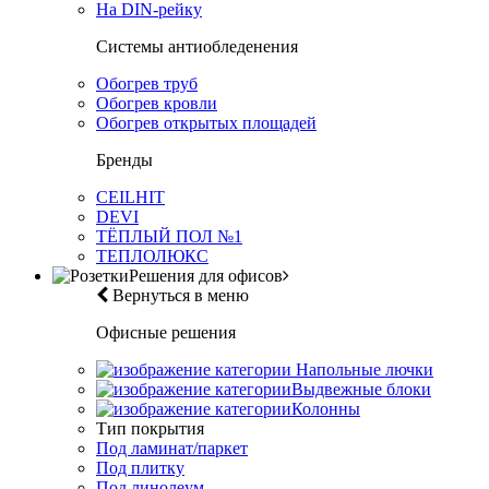
На DIN-рейку
Системы антиобледенения
Обогрев труб
Обогрев кровли
Обогрев открытых площадей
Бренды
CEILHIT
DEVI
ТЁПЛЫЙ ПОЛ №1
ТЕПЛОЛЮКС
Решения для офисов
Вернуться в меню
Офисные решения
Напольные лючки
Выдвежные блоки
Колонны
Тип покрытия
Под ламинат/паркет
Под плитку
Под линолеум