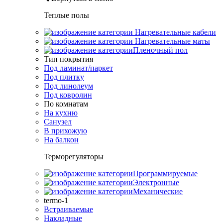
Теплые полы
Нагревательные кабели
Нагревательные маты
Пленочный пол
Тип покрытия
Под ламинат/паркет
Под плитку
Под линолеум
Под ковролин
По комнатам
На кухню
Санузел
В прихожую
На балкон
Терморегуляторы
Программируемые
Электронные
Механические
termo-1
Встраиваемые
Накладные