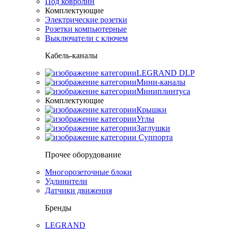
Под ковролин
Комплектующие
Электрические розетки
Розетки компьютерные
Выключатели с ключем
Кабель-каналы
LEGRAND DLP
Мини-каналы
Миниплинтуса
Комплектующие
Крышки
Углы
Заглушки
Суппорта
Прочее оборудование
Многорозеточные блоки
Удлинители
Датчики движения
Бренды
LEGRAND