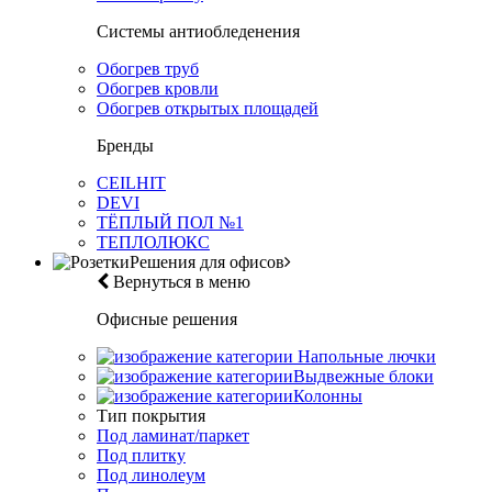
Системы антиобледенения
Обогрев труб
Обогрев кровли
Обогрев открытых площадей
Бренды
CEILHIT
DEVI
ТЁПЛЫЙ ПОЛ №1
ТЕПЛОЛЮКС
Решения для офисов
Вернуться в меню
Офисные решения
Напольные лючки
Выдвежные блоки
Колонны
Тип покрытия
Под ламинат/паркет
Под плитку
Под линолеум