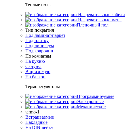
Теплые полы
Нагревательные кабели
Нагревательные маты
Пленочный пол
Тип покрытия
Под ламинат/паркет
Под плитку
Под линолеум
Под ковролин
По комнатам
На кухню
Санузел
В прихожую
На балкон
Терморегуляторы
Программируемые
Электронные
Механические
termo-1
Встраиваемые
Накладные
На DIN-рейку