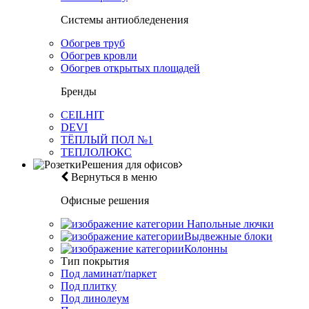
Системы антиобледенения
Обогрев труб
Обогрев кровли
Обогрев открытых площадей
Бренды
CEILHIT
DEVI
ТЁПЛЫЙ ПОЛ №1
ТЕПЛОЛЮКС
Решения для офисов
Вернуться в меню
Офисные решения
Напольные лючки
Выдвежные блоки
Колонны
Тип покрытия
Под ламинат/паркет
Под плитку
Под линолеум