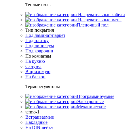
Теплые полы
Нагревательные кабели
Нагревательные маты
Пленочный пол
Тип покрытия
Под ламинат/паркет
Под плитку
Под линолеум
Под ковролин
По комнатам
На кухню
Санузел
В прихожую
На балкон
Терморегуляторы
Программируемые
Электронные
Механические
termo-1
Встраиваемые
Накладные
На DIN-рейку