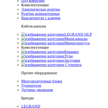
Под ковролин
Комплектующие
Электрические розетки
Розетки компьютерные
Выключатели с ключем
Кабель-каналы
LEGRAND DLP
Мини-каналы
Миниплинтуса
Комплектующие
Крышки
Углы
Заглушки
Суппорта
Прочее оборудование
Многорозеточные блоки
Удлинители
Датчики движения
Бренды
LEGRAND