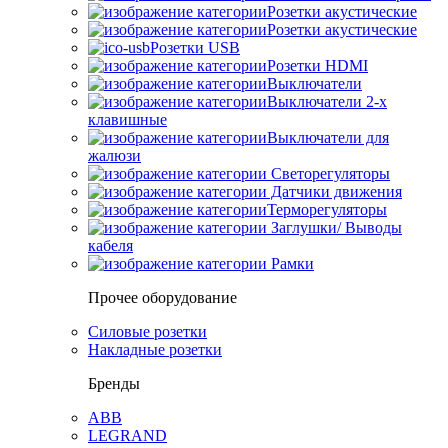
Розетки акустические
Розетки акустические
Розетки USB
Розетки HDMI
Выключатели
Выключатели 2-х
клавишные
Выключатели для
жалюзи
Светорегуляторы
Датчики движения
Терморегуляторы
Заглушки/ Выводы
кабеля
Рамки
Прочее оборудование
Силовые розетки
Накладные розетки
Бренды
ABB
LEGRAND