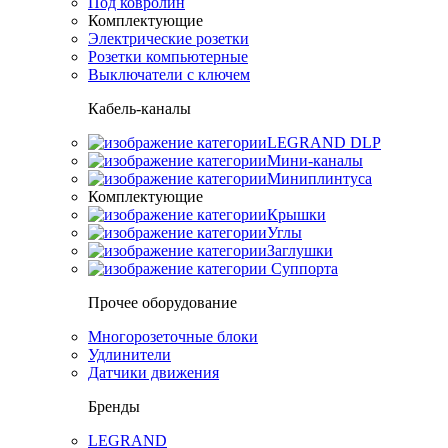
Под ковролин
Комплектующие
Электрические розетки
Розетки компьютерные
Выключатели с ключем
Кабель-каналы
LEGRAND DLP
Мини-каналы
Миниплинтуса
Комплектующие
Крышки
Углы
Заглушки
Суппорта
Прочее оборудование
Многорозеточные блоки
Удлинители
Датчики движения
Бренды
LEGRAND