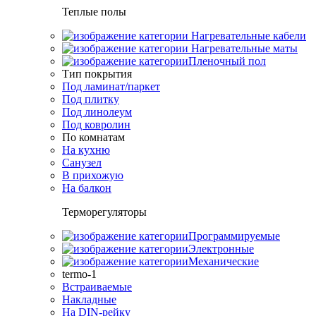
Теплые полы
Нагревательные кабели
Нагревательные маты
Пленочный пол
Тип покрытия
Под ламинат/паркет
Под плитку
Под линолеум
Под ковролин
По комнатам
На кухню
Санузел
В прихожую
На балкон
Терморегуляторы
Программируемые
Электронные
Механические
termo-1
Встраиваемые
Накладные
На DIN-рейку