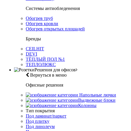
Системы антиобледенения
Обогрев труб
Обогрев кровли
Обогрев открытых площадей
Бренды
CEILHIT
DEVI
ТЁПЛЫЙ ПОЛ №1
ТЕПЛОЛЮКС
Решения для офисов
Вернуться в меню
Офисные решения
Напольные лючки
Выдвежные блоки
Колонны
Тип покрытия
Под ламинат/паркет
Под плитку
Под линолеум