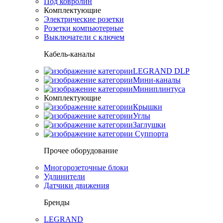
Под ковролин
Комплектующие
Электрические розетки
Розетки компьютерные
Выключатели с ключем
Кабель-каналы
LEGRAND DLP
Мини-каналы
Миниплинтуса
Комплектующие
Крышки
Углы
Заглушки
Суппорта
Прочее оборудование
Многорозеточные блоки
Удлинители
Датчики движения
Бренды
LEGRAND