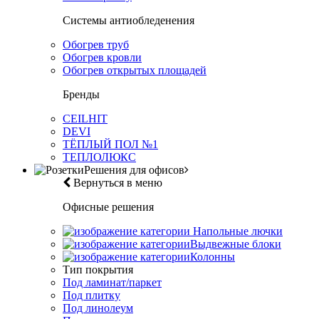
Системы антиобледенения
Обогрев труб
Обогрев кровли
Обогрев открытых площадей
Бренды
CEILHIT
DEVI
ТЁПЛЫЙ ПОЛ №1
ТЕПЛОЛЮКС
Решения для офисов
Вернуться в меню
Офисные решения
Напольные лючки
Выдвежные блоки
Колонны
Тип покрытия
Под ламинат/паркет
Под плитку
Под линолеум