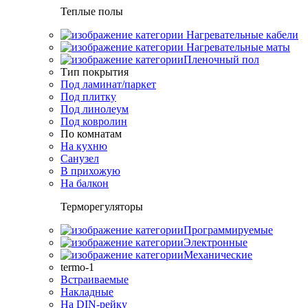
Теплые полы
Нагревательные кабели
Нагревательные маты
Пленочный пол
Тип покрытия
Под ламинат/паркет
Под плитку
Под линолеум
Под ковролин
По комнатам
На кухню
Санузел
В прихожую
На балкон
Терморегуляторы
Программируемые
Электронные
Механические
termo-1
Встраиваемые
Накладные
На DIN-рейку