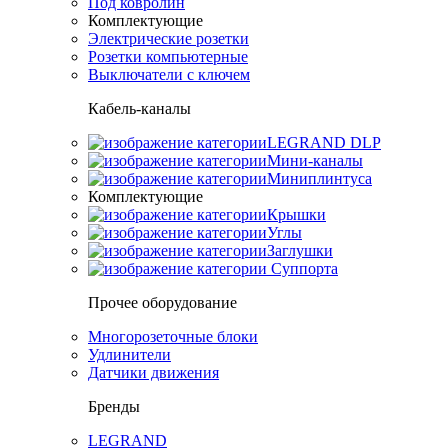
Под ковролин
Комплектующие
Электрические розетки
Розетки компьютерные
Выключатели с ключем
Кабель-каналы
LEGRAND DLP
Мини-каналы
Миниплинтуса
Комплектующие
Крышки
Углы
Заглушки
Суппорта
Прочее оборудование
Многорозеточные блоки
Удлинители
Датчики движения
Бренды
LEGRAND