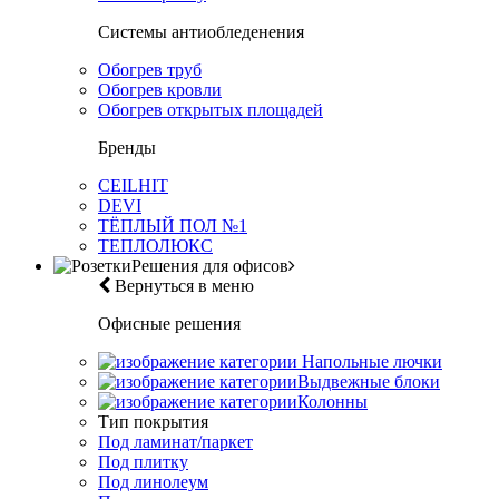
Системы антиобледенения
Обогрев труб
Обогрев кровли
Обогрев открытых площадей
Бренды
CEILHIT
DEVI
ТЁПЛЫЙ ПОЛ №1
ТЕПЛОЛЮКС
Решения для офисов
Вернуться в меню
Офисные решения
Напольные лючки
Выдвежные блоки
Колонны
Тип покрытия
Под ламинат/паркет
Под плитку
Под линолеум