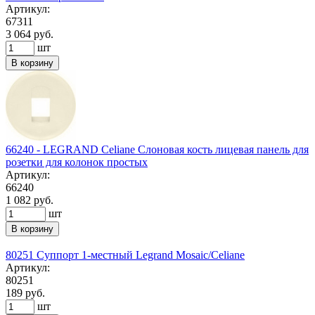
Артикул:
67311
3 064 руб.
шт
В корзину
66240 - LEGRAND Celiane Слоновая кость лицевая панель для
розетки для колонок простых
Артикул:
66240
1 082 руб.
шт
В корзину
80251 Суппорт 1-местный Legrand Mosaic/Celiane
Артикул:
80251
189 руб.
шт