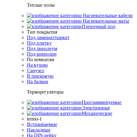
Теплые полы
Нагревательные кабели
Нагревательные маты
Пленочный пол
Тип покрытия
Под ламинат/паркет
Под плитку
Под линолеум
Под ковролин
По комнатам
На кухню
Санузел
В прихожую
На балкон
Терморегуляторы
Программируемые
Электронные
Механические
termo-1
Встраиваемые
Накладные
На DIN-рейку