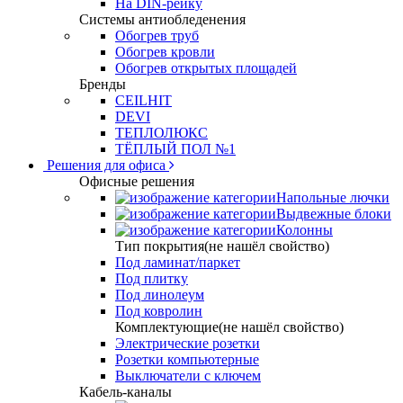
На DIN-рейку
Системы антиобледенения
Обогрев труб
Обогрев кровли
Обогрев открытых площадей
Бренды
CEILHIT
DEVI
ТЕПЛОЛЮКС
ТЁПЛЫЙ ПОЛ №1
Решения для офиса
Офисные решения
Напольные лючки
Выдвежные блоки
Колонны
Тип покрытия(не нашёл свойство)
Под ламинат/паркет
Под плитку
Под линолеум
Под ковролин
Комплектующие(не нашёл свойство)
Электрические розетки
Розетки компьютерные
Выключатели с ключем
Кабель-каналы