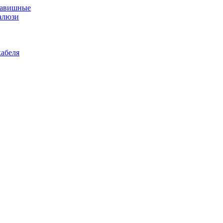
лавишные
алюзи
абеля