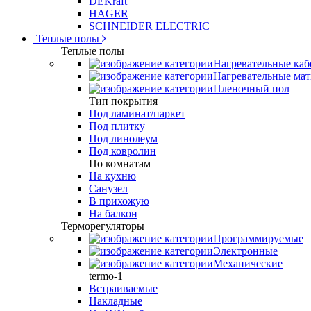
DEKraft
HAGER
SCHNEIDER ELECTRIC
Теплые полы
Теплые полы
Нагревательные каб
Нагревательные ма
Пленочный пол
Тип покрытия
Под ламинат/паркет
Под плитку
Под линолеум
Под ковролин
По комнатам
На кухню
Санузел
В прихожую
На балкон
Терморегуляторы
Программируемые
Электронные
Механические
termo-1
Встраиваемые
Накладные