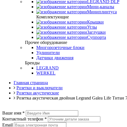
LEGRAND DLP
Мини-каналы
Миниплинтуса
Комплектующие
Крышки
Углы
Заглушки
Суппорта
Прочее оборудование
Многорозеточные блоки
Удлинители
Датчики движения
Бренды
LEGRAND
WERKEL
Главная страница
Розетки и выключатели
Розетки акустические
Розетка акустическая двойная Legrand Galea Life Титан
Ваше имя
*
Контактный телефон
*
Email