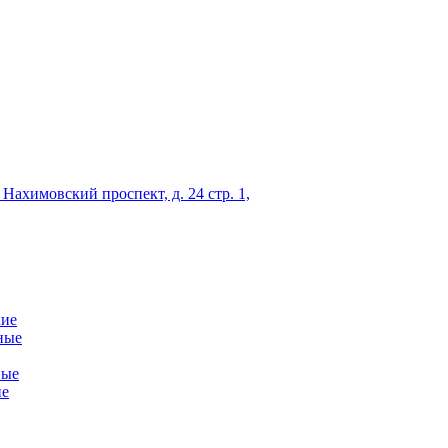
 Нахимовский проспект, д. 24 стр. 1,
кие
ные
ные
ие