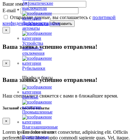
Автоматические
Ваше имя
*
выключатели
E-mail
*
Отправляя данные, вы соглашаетесь с
политикой
конфиденциальности
Дифференциальные
Отправить
автоматы
×
Устройства
Ваша заявка успешно отправлена!
защитного
отключения
×
Рубильники
Шкафы и боксы
Ваша заявка успешно отправлена!
Наш специалист свяжется с вами в ближайшее время.
Бытовые
Заглавие способа оплаты
Промышленные
×
Влагозащищенные
Lorem ipsum dolor sit amet consectetur, adipisicing elit. Officiis
Тип исполнения
Встраиваемые
perferendis velit libero optio commodi sapiente quas. Vel, itaque.