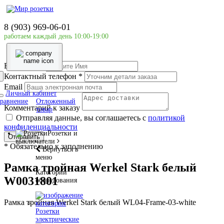
Главная страница
Розетки и выключатели
8 (903) 969-06-01
Рамка
работаем каждый день 10:00-19:00
Рамка тройная Werkel Stark белый W0031801
Ваше имя
*
Контактный телефон
*
Email
Личный кабинет
равнение
Отложенный
Комментарий к заказу
товар
Отправляя данные, вы соглашаетесь с
политикой
конфиденциальности
Розетки и
Отправить
выключатели
*
Обязательно к заполнению
Вернуться в
меню
Рамка тройная Werkel Stark белый
Категории
W0031801
оборудования
Рамка тройная Werkel Stark белый WL04-Frame-03-white
Розетки
электрические