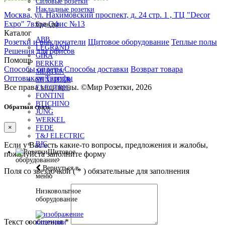
Силовые розетки
Накладные розетки
Москва, ул. Нахимовский проспект, д. 24 стр. 1 , ТЦ "Decor
Expo" 7вход Офис №13
Бренды
Каталог
ABB
Розетки и выключатели
Щитовое оборудование
Теплые полы
LEGRAND
Решения для офисов
GIRA
Помощь
BERKER
Способы оплаты
Способы доставки
Возврат товара
MERTEN
Оптовикам
Тарифы
SHNEIDER
Все права защищены.
©
Мир Розетки,
2026
ELECTRIC
FONTINI
BTICHINO
Обратная связь
JUNG
WERKEL
×
FEDE
T&J ELECTRIC
BJC
Если у Вас есть какие-то вопросы, предложения и жалобы,
Щитовое
пожалуйста заполните форму
оборудование
Вернуться в
Поля со звездочкой (
*
) обязательные для заполнения
меню
Низковольтное
оборудование
Текст сообщения
*