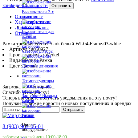
конфиденциальности
Отправить
Выключатели 2-х
Описание
клавишные
Характеристики
Доп. материалы
Выключатели для
Отзывы
жалюзи
Рамка тройная Werkel Stark белый WL04-Frame-03-white
Артикул : a050927
Светорегуляторы
Производитель : Werkel
Вид изделия : Рамка
Цвет : Белый
Датчики движения
Терморегуляторы
Загрузка комментариев...
Спасибо за подписку!
Заглушки/ Выводы
Теперь вы будете получать уведомления на эту почту!
кабеля
Получайте свежие новости о новых поступлениях и брендах
Отправить
Рамки
Прочее
8 (903) 969-06-01
оборудование
работаем каждый день 10:00-18:00