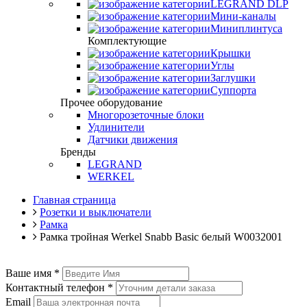
LEGRAND DLP
Мини-каналы
Миниплинтуса
Комплектующие
Крышки
Углы
Заглушки
Суппорта
Прочее оборудование
Многорозеточные блоки
Удлинители
Датчики движения
Бренды
LEGRAND
WERKEL
Главная страница
Розетки и выключатели
Рамка
Рамка тройная Werkel Snabb Basic белый W0032001
Ваше имя
*
Контактный телефон
*
Email