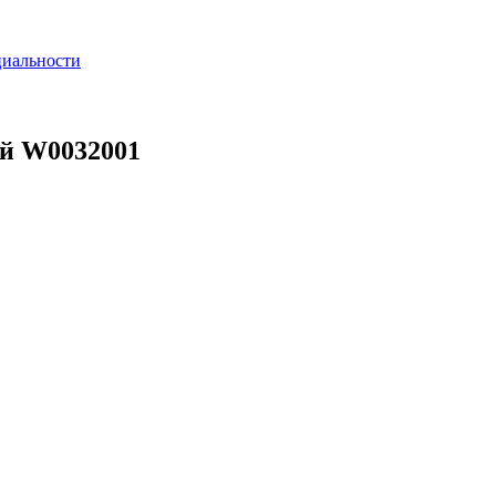
циальности
ый W0032001