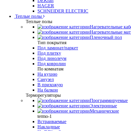
DEKraft
HAGER
SCHNEIDER ELECTRIC
Теплые полы
Теплые полы
Нагревательные каб
Нагревательные ма
Пленочный пол
Тип покрытия
Под ламинат/паркет
Под плитку
Под линолеум
Под ковролин
По комнатам
На кухню
Санузел
В прихожую
На балкон
Терморегуляторы
Программируемые
Электронные
Механические
termo-1
Встраиваемые
Накладные