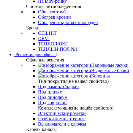
На DIN-рейку
Системы антиобледенения
Обогрев труб
Обогрев кровли
Обогрев открытых площадей
Бренды
CEILHIT
DEVI
ТЕПЛОЛЮКС
ТЁПЛЫЙ ПОЛ №1
Решения для офиса
Офисные решения
Напольные лючки
Выдвежные блоки
Колонны
Тип покрытия(не нашёл свойство)
Под ламинат/паркет
Под плитку
Под линолеум
Под ковролин
Комплектующие(не нашёл свойство)
Электрические розетки
Розетки компьютерные
Выключатели с ключем
Кабель-каналы