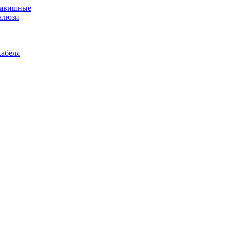
лавишные
алюзи
абеля