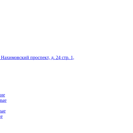
 Нахимовский проспект, д. 24 стр. 1,
кие
ные
ные
ие