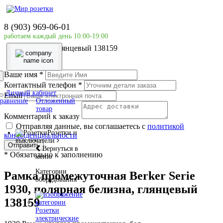
Главная страница
Розетки и выключатели
8 (903) 969-06-01
Рамка
работаем каждый день 10:00-19:00
Рамка промежуточная Berker Serie 1930, полярная
белизна, глянцевый 138159
Ваше имя
*
Контактный телефон
*
Личный кабинет
Email
равнение
Отложенный
товар
Комментарий к заказу
Отправляя данные, вы соглашаетесь с
политикой
Розетки и
конфиденциальности
выключатели
Отправить
Вернуться в
*
Обязательно к заполнению
меню
Категории
Рамка промежуточная Berker Serie
оборудования
1930, полярная белизна, глянцевый
138159
Розетки
электрические