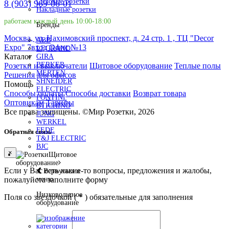
Силовые розетки
8 (903) 969-06-01
Накладные розетки
работаем каждый день 10:00-18:00
Бренды
Москва, ул. Нахимовский проспект, д. 24 стр. 1 , ТЦ "Decor
ABB
Expo" 7вход Офис №13
LEGRAND
Каталог
GIRA
BERKER
Розетки и выключатели
Щитовое оборудование
Теплые полы
MERTEN
Решения для офисов
SHNEIDER
Помощь
ELECTRIC
Способы оплаты
Способы доставки
Возврат товара
FONTINI
Оптовикам
Тарифы
BTICHINO
Все права защищены.
©
Мир Розетки,
2026
JUNG
WERKEL
FEDE
Обратная связь
T&J ELECTRIC
BJC
×
Щитовое
оборудование
Если у Вас есть какие-то вопросы, предложения и жалобы,
Вернуться в
меню
пожалуйста заполните форму
Низковольтное
Поля со звездочкой (
*
) обязательные для заполнения
оборудование