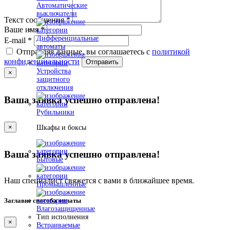
Автоматические
выключатели
Текст сообщения
*
Ваше имя
*
Дифференциальные
E-mail
*
автоматы
Отправляя данные, вы соглашаетесь с
политикой
конфиденциальности
Отправить
Устройства
×
защитного
отключения
Ваша заявка успешно отправлена!
Рубильники
×
Шкафы и боксы
Ваша заявка успешно отправлена!
Бытовые
Наш специалист свяжется с вами в ближайшее время.
Промышленные
Заглавие способа оплаты
Влагозащищенные
Тип исполнения
×
Встраиваемые