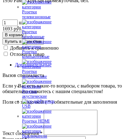
1930 Рамка круглая промежуточная, бел.
Розетки
телевизионные
шт
1693
руб.
Розетки
В корзину
телефонные
Купить в один клик
Добавить к сравнению
Розетки
Отложить товар
компьютерные
Дополнительные
Розетки
Вызов специалиста
акустические
Если у Вас есть какие-то вопросы, с выбором товара, то
обязательно свяжитесь с нашим специалистом!
Розетки
акустические
Розетки
Поля со звездочкой (
*
) обязательные для заполнения
USB
Розетки HDMI
Текст сообщения
*
Выключатели