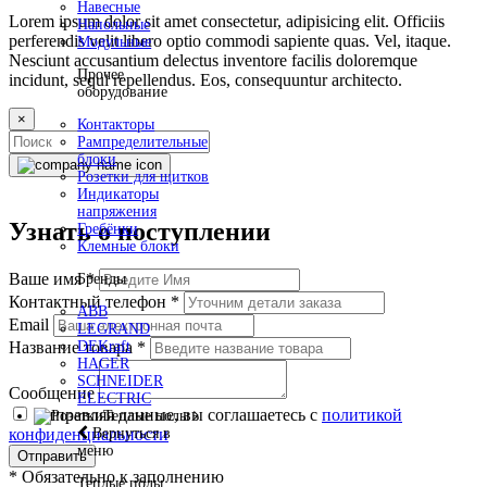
Навесные
Lorem ipsum dolor sit amet consectetur, adipisicing elit. Officiis
Напольные
perferendis velit libero optio commodi sapiente quas. Vel, itaque.
Модульные
Nesciunt accusantium delectus inventore facilis doloremque
Прочее
incidunt, sequi repellendus. Eos, consequuntur architecto.
оборудование
×
Контакторы
Рампределительные
блоки
Розетки для щитков
Индикаторы
напряжения
Узнать о поступлении
Гребёнки
Клемные блоки
Ваше имя
*
Бренды
Контактный телефон
*
ABB
Email
LEGRAND
DEKraft
Название товара
*
HAGER
SCHNEIDER
Сообщение
ELECTRIC
Отправляя данные, вы соглашаетесь с
политикой
Теплые полы
Вернуться в
конфиденциальности
меню
Отправить
*
Обязательно к заполнению
Теплые полы