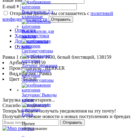
Ваше имя
*
E-mail
*
Выключатели 2-х
Отправляя данные, вы соглашаетесь с
политикой
клавишные
конфиденциальности
Отправить
Описание
Выключатели для
Характеристики
жалюзи
Доп. материалы
Отзывы
Светорегуляторы
Рамка 1 пост Berker 1930, белый блестящий, 138159
Артикул : 138159
Датчики движения
Производитель : BERKER
Вид изделия : Рамка
Цвет : Белый
Терморегуляторы
Заглушки/ Выводы
Загрузка комментариев...
кабеля
Спасибо за подписку!
Теперь вы будете получать уведомления на эту почту!
Рамки
Получайте свежие новости о новых поступлениях и брендах
Отправить
Прочее
оборудование