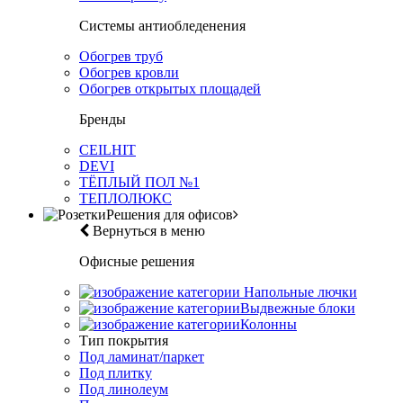
Системы антиобледенения
Обогрев труб
Обогрев кровли
Обогрев открытых площадей
Бренды
CEILHIT
DEVI
ТЁПЛЫЙ ПОЛ №1
ТЕПЛОЛЮКС
Решения для офисов
Вернуться в меню
Офисные решения
Напольные лючки
Выдвежные блоки
Колонны
Тип покрытия
Под ламинат/паркет
Под плитку
Под линолеум