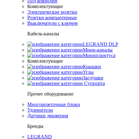
Под ковролин
Комплектующие
Электрические розетки
Розетки компьютерные
Выключатели с ключем
Кабель-каналы
LEGRAND DLP
Мини-каналы
Миниплинтуса
Комплектующие
Крышки
Углы
Заглушки
Суппорта
Прочее оборудование
Многорозеточные блоки
Удлинители
Датчики движения
Бренды
LEGRAND