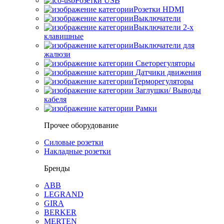
Розетки USB
Розетки HDMI
Выключатели
Выключатели 2-х
клавишные
Выключатели для
жалюзи
Светорегуляторы
Датчики движения
Терморегуляторы
Заглушки/ Выводы
кабеля
Рамки
Прочее оборудование
Силовые розетки
Накладные розетки
Бренды
ABB
LEGRAND
GIRA
BERKER
MERTEN