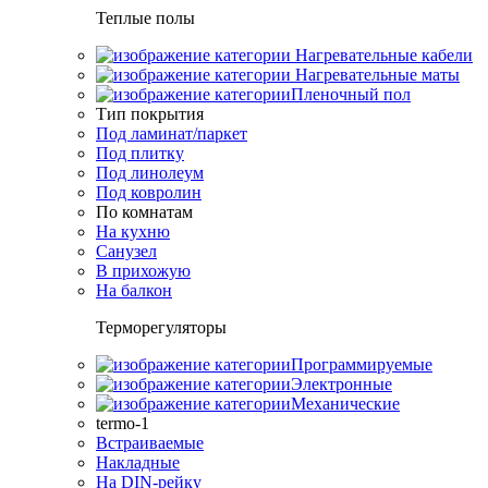
Теплые полы
Нагревательные кабели
Нагревательные маты
Пленочный пол
Тип покрытия
Под ламинат/паркет
Под плитку
Под линолеум
Под ковролин
По комнатам
На кухню
Санузел
В прихожую
На балкон
Терморегуляторы
Программируемые
Электронные
Механические
termo-1
Встраиваемые
Накладные
На DIN-рейку