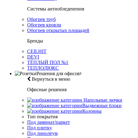
Системы антиобледенения
Обогрев труб
Обогрев кровли
Обогрев открытых площадей
Бренды
CEILHIT
DEVI
ТЁПЛЫЙ ПОЛ №1
ТЕПЛОЛЮКС
Решения для офисов
Вернуться в меню
Офисные решения
Напольные лючки
Выдвежные блоки
Колонны
Тип покрытия
Под ламинат/паркет
Под плитку
Под линолеум