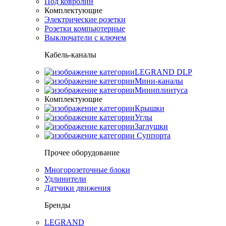
Под ковролин
Комплектующие
Электрические розетки
Розетки компьютерные
Выключатели с ключем
Кабель-каналы
LEGRAND DLP
Мини-каналы
Миниплинтуса
Комплектующие
Крышки
Углы
Заглушки
Суппорта
Прочее оборудование
Многорозеточные блоки
Удлинители
Датчики движения
Бренды
LEGRAND