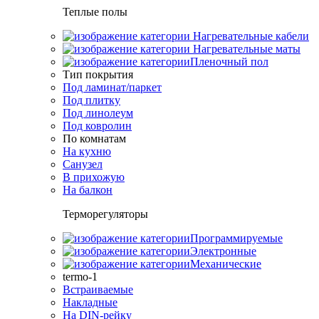
Теплые полы
Нагревательные кабели
Нагревательные маты
Пленочный пол
Тип покрытия
Под ламинат/паркет
Под плитку
Под линолеум
Под ковролин
По комнатам
На кухню
Санузел
В прихожую
На балкон
Терморегуляторы
Программируемые
Электронные
Механические
termo-1
Встраиваемые
Накладные
На DIN-рейку