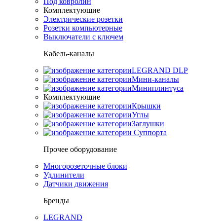
Под ковролин
Комплектующие
Электрические розетки
Розетки компьютерные
Выключатели с ключем
Кабель-каналы
LEGRAND DLP
Мини-каналы
Миниплинтуса
Комплектующие
Крышки
Углы
Заглушки
Суппорта
Прочее оборудование
Многорозеточные блоки
Удлинители
Датчики движения
Бренды
LEGRAND