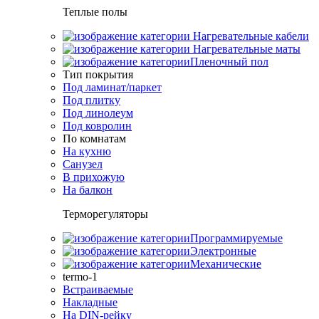
Теплые полы
Нагревательные кабели
Нагревательные маты
Пленочный пол
Тип покрытия
Под ламинат/паркет
Под плитку
Под линолеум
Под ковролин
По комнатам
На кухню
Санузел
В прихожую
На балкон
Терморегуляторы
Программируемые
Электронные
Механические
termo-1
Встраиваемые
Накладные
На DIN-рейку