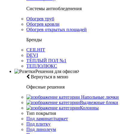
Системы антиобледенения
Обогрев труб
Обогрев кровли
Обогрев открытых площадей
Бренды
CEILHIT
DEVI
ТЁПЛЫЙ ПОЛ №1
ТЕПЛОЛЮКС
Решения для офисов
Вернуться в меню
Офисные решения
Напольные лючки
Выдвежные блоки
Колонны
Тип покрытия
Под ламинат/паркет
Под плитку
Под линолеум