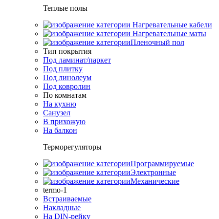
Теплые полы
Нагревательные кабели
Нагревательные маты
Пленочный пол
Тип покрытия
Под ламинат/паркет
Под плитку
Под линолеум
Под ковролин
По комнатам
На кухню
Санузел
В прихожую
На балкон
Терморегуляторы
Программируемые
Электронные
Механические
termo-1
Встраиваемые
Накладные
На DIN-рейку