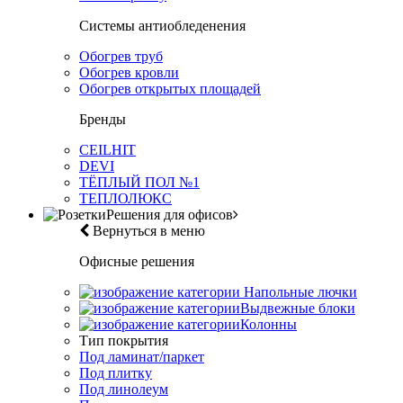
Системы антиобледенения
Обогрев труб
Обогрев кровли
Обогрев открытых площадей
Бренды
CEILHIT
DEVI
ТЁПЛЫЙ ПОЛ №1
ТЕПЛОЛЮКС
Решения для офисов
Вернуться в меню
Офисные решения
Напольные лючки
Выдвежные блоки
Колонны
Тип покрытия
Под ламинат/паркет
Под плитку
Под линолеум