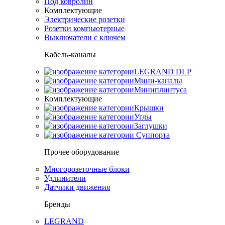
Под ковролин
Комплектующие
Электрические розетки
Розетки компьютерные
Выключатели с ключем
Кабель-каналы
LEGRAND DLP
Мини-каналы
Миниплинтуса
Комплектующие
Крышки
Углы
Заглушки
Суппорта
Прочее оборудование
Многорозеточные блоки
Удлинители
Датчики движения
Бренды
LEGRAND