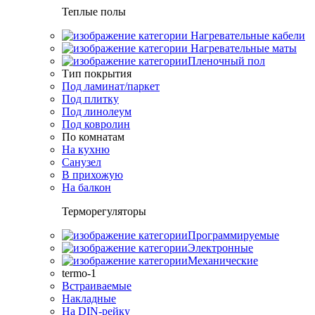
Теплые полы
Нагревательные кабели
Нагревательные маты
Пленочный пол
Тип покрытия
Под ламинат/паркет
Под плитку
Под линолеум
Под ковролин
По комнатам
На кухню
Санузел
В прихожую
На балкон
Терморегуляторы
Программируемые
Электронные
Механические
termo-1
Встраиваемые
Накладные
На DIN-рейку