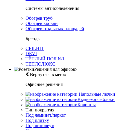
Системы антиобледенения
Обогрев труб
Обогрев кровли
Обогрев открытых площадей
Бренды
CEILHIT
DEVI
ТЁПЛЫЙ ПОЛ №1
ТЕПЛОЛЮКС
Решения для офисов
Вернуться в меню
Офисные решения
Напольные лючки
Выдвежные блоки
Колонны
Тип покрытия
Под ламинат/паркет
Под плитку
Под линолеум