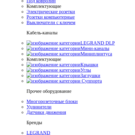
Под ковролин
Комплектующие
Электрические розетки
Розетки компьютерные
Выключатели с ключем
Кабель-каналы
LEGRAND DLP
Мини-каналы
Миниплинтуса
Комплектующие
Крышки
Углы
Заглушки
Суппорта
Прочее оборудование
Многорозеточные блоки
Удлинители
Датчики движения
Бренды
LEGRAND