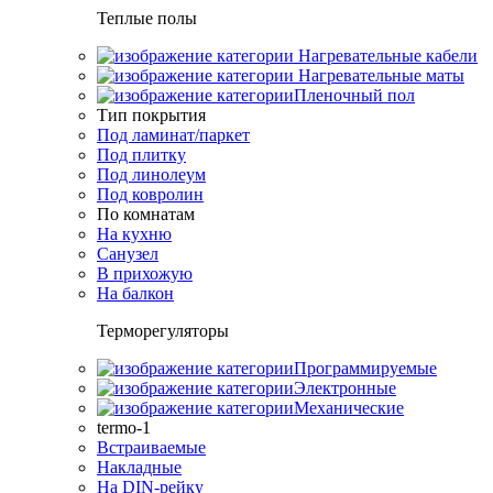
Теплые полы
Нагревательные кабели
Нагревательные маты
Пленочный пол
Тип покрытия
Под ламинат/паркет
Под плитку
Под линолеум
Под ковролин
По комнатам
На кухню
Санузел
В прихожую
На балкон
Терморегуляторы
Программируемые
Электронные
Механические
termo-1
Встраиваемые
Накладные
На DIN-рейку