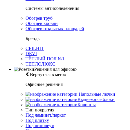
Системы антиобледенения
Обогрев труб
Обогрев кровли
Обогрев открытых площадей
Бренды
CEILHIT
DEVI
ТЁПЛЫЙ ПОЛ №1
ТЕПЛОЛЮКС
Решения для офисов
Вернуться в меню
Офисные решения
Напольные лючки
Выдвежные блоки
Колонны
Тип покрытия
Под ламинат/паркет
Под плитку
Под линолеум