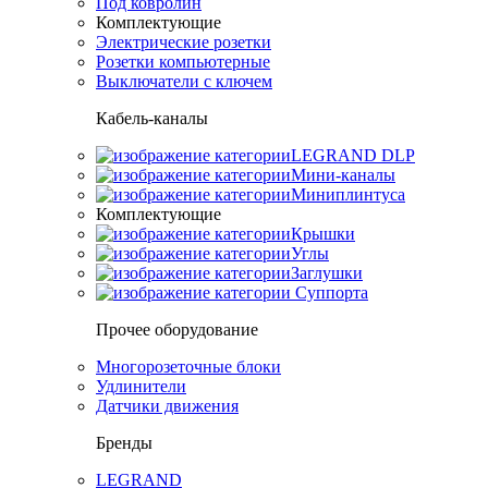
Под ковролин
Комплектующие
Электрические розетки
Розетки компьютерные
Выключатели с ключем
Кабель-каналы
LEGRAND DLP
Мини-каналы
Миниплинтуса
Комплектующие
Крышки
Углы
Заглушки
Суппорта
Прочее оборудование
Многорозеточные блоки
Удлинители
Датчики движения
Бренды
LEGRAND