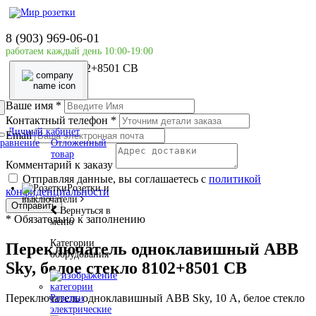
Главная страница
Розетки и выключатели
8 (903) 969-06-01
Выключатели
работаем каждый день 10:00-19:00
Переключатель одноклавишный ABB Sky, белое
стекло 8102+8501 CB
Ваше имя
*
Контактный телефон
*
Личный кабинет
Email
равнение
Отложенный
товар
Комментарий к заказу
Отправляя данные, вы соглашаетесь с
политикой
Розетки и
конфиденциальности
выключатели
Отправить
Вернуться в
*
Обязательно к заполнению
меню
Категории
Переключатель одноклавишный ABB
оборудования
Sky, белое стекло 8102+8501 CB
Переключатель одноклавишный ABB Sky, 10 А, белое стекло
Розетки
электрические