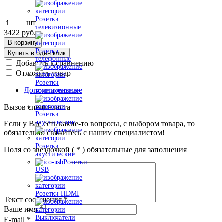
Розетки
шт
телевизионные
3422
руб.
В корзину
Розетки
Купить в один клик
телефонные
Добавить к сравнению
Отложить товар
Розетки
Дополнительные
компьютерные
Вызов специалиста
Розетки
акустические
Если у Вас есть какие-то вопросы, с выбором товара, то
обязательно свяжитесь с нашим специалистом!
Розетки
Поля со звездочкой (
*
) обязательные для заполнения
акустические
Розетки
USB
Розетки HDMI
Текст сообщения
*
Ваше имя
*
Выключатели
E-mail
*