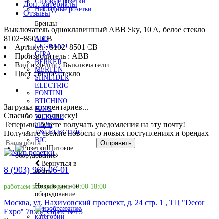
Силовые розетки
Доп. материалы
Накладные розетки
Отзывы
Бренды
Выключатель одноклавишный ABB Sky, 10 А, белое стекло
8102+8501 CB
ABB
LEGRAND
Артикул : 8102+8501 CB
GIRA
Производитель : ABB
BERKER
Вид изделия : Выключатели
MERTEN
Цвет : Белое стекло
SHNEIDER
ELECTRIC
FONTINI
BTICHINO
Загрузка комментариев...
JUNG
Спасибо за подписку!
WERKEL
Теперь вы будете получать уведомления на эту почту!
FEDE
T&J ELECTRIC
Получайте свежие новости о новых поступлениях и брендах
BJC
Отправить
Щитовое
оборудование
Вернуться в
8 (903) 969-06-01
меню
Низковольтное
работаем каждый день 10:00-18:00
оборудование
Москва, ул. Нахимовский проспект, д. 24 стр. 1 , ТЦ "Decor
Expo" 7вход Офис №13