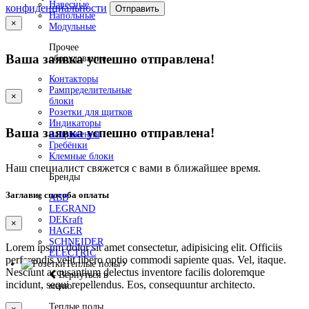
Навесные
конфиденциальности
Отправить
Напольные
×
Модульные
Прочее
Ваша заявка успешно отправлена!
оборудование
Контакторы
Рампределительные
×
блоки
Розетки для щитков
Индикаторы
Ваша заявка успешно отправлена!
напряжения
Гребёнки
Клемные блоки
Наш специалист свяжется с вами в ближайшее время.
Бренды
Заглавие способа оплаты
ABB
LEGRAND
DEKraft
×
HAGER
SCHNEIDER
Lorem ipsum dolor sit amet consectetur, adipisicing elit. Officiis
ELECTRIC
perferendis velit libero optio commodi sapiente quas. Vel, itaque.
Теплые полы
Nesciunt accusantium delectus inventore facilis doloremque
Вернуться в
incidunt, sequi repellendus. Eos, consequuntur architecto.
меню
Теплые полы