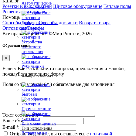
Каталог
Автоматические
Розетки и выключатели
Щитовое оборудование
Теплые полы
выключатели
Решения для офисов
Помощь
Способы оплаты
Способы доставки
Возврат товара
Дифференциальные
автоматы
Оптовикам
Тарифы
Все права защищены.
©
Мир Розетки,
2026
Устройства
Обратная связь
защитного
отключения
×
Рубильники
Если у Вас есть какие-то вопросы, предложения и жалобы,
пожалуйста заполните форму
Шкафы и боксы
Поля со звездочкой (
*
) обязательные для заполнения
Бытовые
Промышленные
Текст сообщения
*
Ваше имя
*
Влагозащищенные
E-mail
*
Тип исполнения
Встраиваемые
Отправляя данные, вы соглашаетесь с
политикой