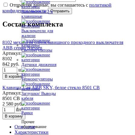
Отправляя данные, вы соглашаетесь с
политикой
конфиденциальности
Отправить
Выключатели 2-х
клавишные
Состав комплекта
Выключатели для
жалюзи
8102 механизм одноклавишного проходного выключателя
ABB серии Niessen
Светорегуляторы
Артикул:
8102
842 руб.
Датчики движения
шт
В корзину
Терморегуляторы
Клавиша 1-ая ABB SKY, белое стекло 8501 CB
Артикул:
Заглушки/ Выводы
8501 CB
кабеля
2 580 руб.
шт
Рамки
В корзину
Прочее
Описание
оборудование
Характеристики