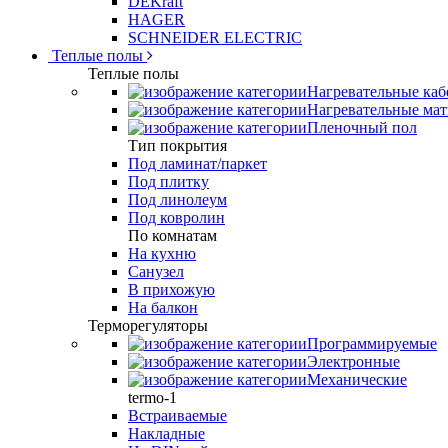
DEKraft
HAGER
SCHNEIDER ELECTRIC
Теплые полы
Теплые полы
Нагревательные каб
Нагревательные ма
Пленочный пол
Тип покрытия
Под ламинат/паркет
Под плитку
Под линолеум
Под ковролин
По комнатам
На кухню
Санузел
В прихожую
На балкон
Терморегуляторы
Программируемые
Электронные
Механические
termo-1
Встраиваемые
Накладные