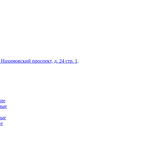
 Нахимовский проспект, д. 24 стр. 1,
кие
ные
ные
ие