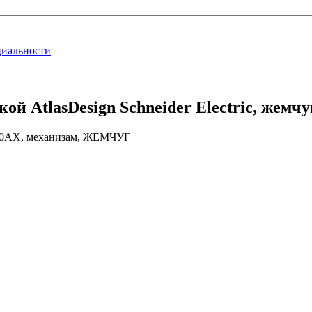
циальности
й AtlasDesign Schneider Electric, жемч
10АХ, механизам, ЖЕМЧУГ