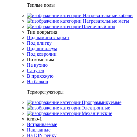
Теплые полы
Нагревательные кабели
Нагревательные маты
Пленочный пол
Тип покрытия
Под ламинат/паркет
Под плитку
Под линолеум
Под ковролин
По комнатам
На кухню
Санузел
В прихожую
На балкон
Терморегуляторы
Программируемые
Электронные
Механические
termo-1
Встраиваемые
Накладные
На DIN-рейку