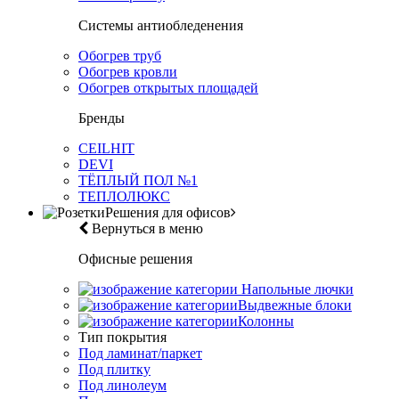
Системы антиобледенения
Обогрев труб
Обогрев кровли
Обогрев открытых площадей
Бренды
CEILHIT
DEVI
ТЁПЛЫЙ ПОЛ №1
ТЕПЛОЛЮКС
Решения для офисов
Вернуться в меню
Офисные решения
Напольные лючки
Выдвежные блоки
Колонны
Тип покрытия
Под ламинат/паркет
Под плитку
Под линолеум