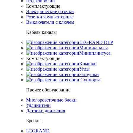
Под ковролин
Комплектующие
Электрические розетки
Розетки компьютерные
Выключатели с ключем
Кабель-каналы
LEGRAND DLP
Мини-каналы
Миниплинтуса
Комплектующие
Крышки
Углы
Заглушки
Суппорта
Прочее оборудование
Многорозеточные блоки
Удлинители
Датчики движения
Бренды
LEGRAND